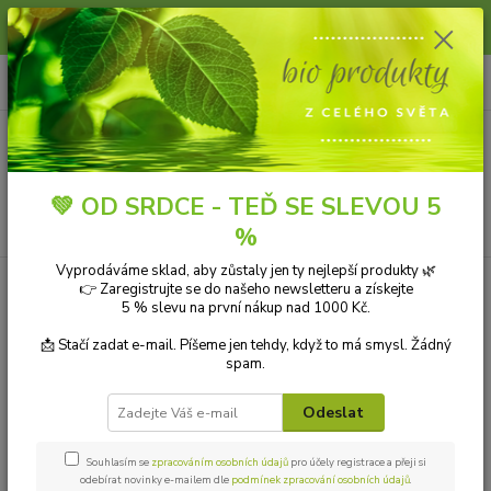
Slunce, koupání a horko dávají vlasům zabrat. Dopřejte jim šetrnou péči s
přírodní vlasovou kosmetikou.
0
ks
+420 606 912 887
CZK
za
0,00 Kč
9-18:00 hod.
Menu
💚 OD SRDCE - TEĎ SE SLEVOU 5
Hledat
%
Vyprodáváme sklad, aby zůstaly jen ty nejlepší produkty 🌿
Úvod
EKOLOGICKÁ DOMÁCNOST
Ekologické dezinfekční prostředky
👉 Zaregistrujte se do našeho newsletteru a získejte
Sonett Dezinfekční prostředek na ruce 300 ml
5 % slevu na první nákup nad 1000 Kč.
Sonett Dezinfekční prostředek na
📩 Stačí zadat e-mail. Píšeme jen tehdy, když to má smysl. Žádný
spam.
ruce 300 ml
Odeslat
Souhlasím se
zpracováním osobních údajů
pro účely registrace a přeji si
odebírat novinky e-mailem dle
podmínek zpracování osobních údajů
.