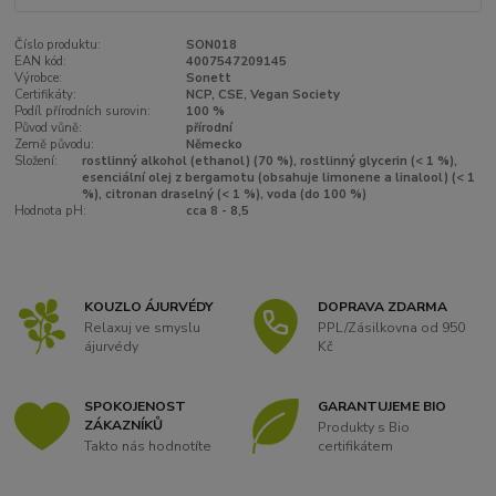
Číslo produktu:
SON018
EAN kód:
4007547209145
Výrobce:
Sonett
Certifikáty:
NCP, CSE, Vegan Society
Podíl přírodních surovin:
100 %
Původ vůně:
přírodní
Země původu:
Německo
Složení:
rostlinný alkohol (ethanol) (70 %), rostlinný glycerin (< 1 %),
esenciální olej z bergamotu (obsahuje limonene a linalool) (< 1
%), citronan draselný (< 1 %), voda (do 100 %)
Hodnota pH:
cca 8 - 8,5
KOUZLO ÁJURVÉDY
DOPRAVA ZDARMA
Relaxuj ve smyslu
PPL/Zásilkovna od 950
ájurvédy
Kč
SPOKOJENOST
GARANTUJEME BIO
ZÁKAZNÍKŮ
Produkty s Bio
Takto nás hodnotíte
certifikátem