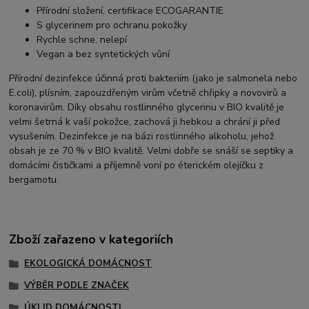
Přírodní složení, certifikace ECOGARANTIE
S glycerinem pro ochranu pokožky
Rychle schne, nelepí
Vegan a bez syntetických vůní
Přírodní dezinfekce účinná proti bakteriím (jako je salmonela nebo
E.coli), plísním, zapouzdřeným virům včetně chřipky a novovirů a
koronavirům. Díky obsahu rostlinného glycerinu v BIO kvalitě je
velmi šetrná k vaší pokožce, zachová ji hebkou a chrání ji před
vysušením. Dezinfekce je na bázi rostlinného alkoholu, jehož
obsah je ze 70 % v BIO kvalitě. Velmi dobře se snáší se septiky a
domácími čističkami a příjemně voní po éterickém olejíčku z
bergamotu.
Zboží zařazeno v kategoriích
EKOLOGICKÁ DOMÁCNOST
VÝBĚR PODLE ZNAČEK
ÚKLID DOMÁCNOSTI