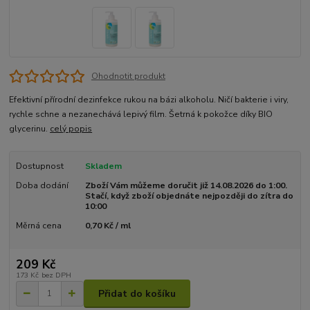
Ohodnotit produkt
Efektivní přírodní dezinfekce rukou na bázi alkoholu. Ničí bakterie i viry,
rychle schne a nezanechává lepivý film. Šetrná k pokožce díky BIO
glycerinu.
celý popis
Dostupnost
Skladem
Doba dodání
Zboží Vám můžeme doručit již 14.08.2026 do 1:00.
Stačí, když zboží objednáte nejpozději do zítra do
10:00
Měrná cena
0,70 Kč / ml
209 Kč
173 Kč
bez DPH
Přidat do košíku