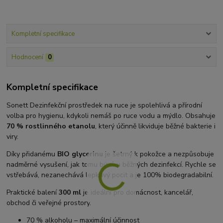
Kompletní specifikace
Hodnocení
0
Kompletní specifikace
Sonett Dezinfekční prostředek na ruce je spolehlivá a přírodní
volba pro hygienu, kdykoli nemáš po ruce vodu a mýdlo. Obsahuje
70 % rostlinného etanolu
, který účinně likviduje běžné bakterie i
viry.
Díky přidanému
BIO glycerinu
je šetrný k pokožce a nezpůsobuje
nadměrné vysušení, jak tomu bývá u běžných dezinfekcí. Rychle se
vstřebává, nezanechává lepkavý pocit a je 100% biodegradabilní.
Praktické balení
300 ml
je ideální pro domácnost, kancelář,
obchod či veřejné prostory.
70 % alkoholu – maximální účinnost