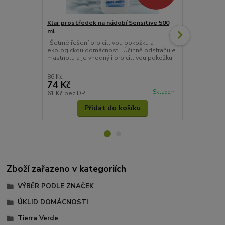
Klar prostředek na nádobí Sensitive 500
Sonett Pros
ml
1 l - vhodný 
„Šetrné řešení pro citlivou pokožku a
Ekologický p
ekologickou domácnost“. Účinně odstraňuje
výtažkem z m
mastnotu a je vhodný i pro citlivou pokožku.
odstraňuje m
šetrný k pok
každodenní r
86 Kč
74 Kč
159 Kč
Skladem
61 Kč
bez DPH
131 Kč
bez 
Přidat do košíku
Zboží zařazeno v kategoriích
VÝBĚR PODLE ZNAČEK
ÚKLID DOMÁCNOSTI
Tierra Verde