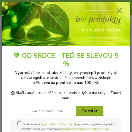
Slunce, koupání a horko dávají vlasům zabrat. Dopřejte jim šetrnou péči s
přírodní vlasovou kosmetikou.
0
ks
+420 606 912 887
CZK
za
0,00 Kč
9-18:00 hod.
Menu
💚 OD SRDCE - TEĎ SE SLEVOU 5
Hledat
%
Vyprodáváme sklad, aby zůstaly jen ty nejlepší produkty 🌿
Úvod
EKOLOGICKÁ DOMÁCNOST
ÚKLID DOMÁCNOSTI
Mytí
👉 Zaregistrujte se do našeho newsletteru a získejte
nádobí
Tierra Verde Gel na nádobí - pro citlivou pokožku 1 l
5 % slevu na první nákup nad 1000 Kč.
Tierra Verde Gel na nádobí - pro
📩 Stačí zadat e-mail. Píšeme jen tehdy, když to má smysl. Žádný
spam.
citlivou pokožku 1 l
Odeslat
Souhlasím se
zpracováním osobních údajů
pro účely registrace a přeji si
odebírat novinky e-mailem dle
podmínek zpracování osobních údajů
.