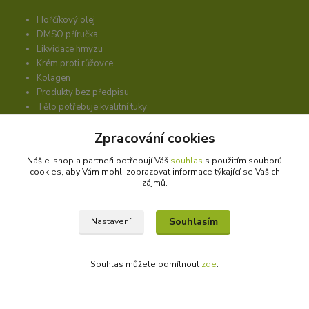
Hořčíkový olej
DMSO příručka
Likvidace hmyzu
Krém proti růžovce
Kolagen
Produkty bez předpisu
Tělo potřebuje kvalitní tuky
Sada pro růst vlasů
Zpracování cookies
Masážní přípravky
Náš e-shop a partneři potřebují Váš
souhlas
s použitím souborů
cookies, aby Vám mohli zobrazovat informace týkající se Vašich
Nevíte si s něčím rady?
zájmů.
Souhlasím
Nastavení
Souhlas můžete odmítnout
zde
.
Libuše Hejna
+420 606 912 887
9-18:00 hod.