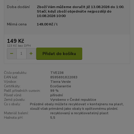
Doba dodání
Zboží Vám můžeme doručit již 13.08.2026 do 1:00.
Stačí, když zboží objednáte nejpozději do
10.08.2026 10:00
Měrná cena
149,00 Kč / l
149 Kč
123 Kč
bez DPH
Přidat do košíku
Číslo produktu:
TVE236
EAN kód:
8595691822083
Výrobce:
Tierra Verde
Certifikáty:
EcoGarantie
Podíl přírodních surovin:
99 %
Původ vůně:
přírodní
Země původu:
Vyrobeno v České republice
Co s obaly:
Prázdné obaly můžete recyklovat v kontejneru na plast,
slouží však primárně jako obaly k opětovnému plnění.
Materiál balení:
recyklovaný a recyklovatelný plast
Hodnota pH:
5,5