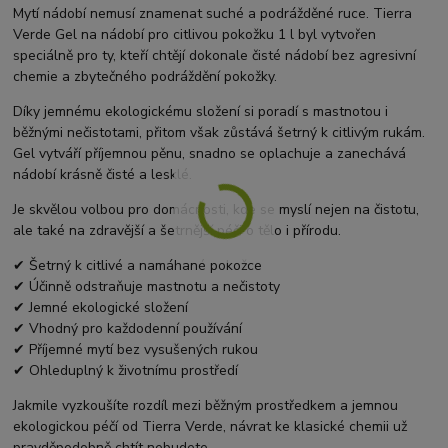
Mytí nádobí nemusí znamenat suché a podrážděné ruce.
Tierra
Verde
Gel na nádobí pro citlivou pokožku 1 l byl vytvořen
speciálně pro ty, kteří chtějí dokonale čisté nádobí bez agresivní
chemie a zbytečného podráždění pokožky.
Díky jemnému ekologickému složení si poradí s mastnotou i
běžnými nečistotami, přitom však zůstává šetrný k citlivým rukám.
Gel vytváří příjemnou pěnu, snadno se oplachuje a zanechává
nádobí krásně čisté a lesklé.
Je skvělou volbou pro domácnosti, kde se myslí nejen na čistotu,
ale také na zdravější a šetrnější péči o tělo i přírodu.
✔ Šetrný k citlivé a namáhané pokožce
✔ Účinně odstraňuje mastnotu a nečistoty
✔ Jemné ekologické složení
✔ Vhodný pro každodenní používání
✔ Příjemné mytí bez vysušených rukou
✔ Ohleduplný k životnímu prostředí
Jakmile vyzkoušíte rozdíl mezi běžným prostředkem a jemnou
ekologickou péčí od Tierra Verde, návrat ke klasické chemii už
pravděpodobně chtít nebudete.