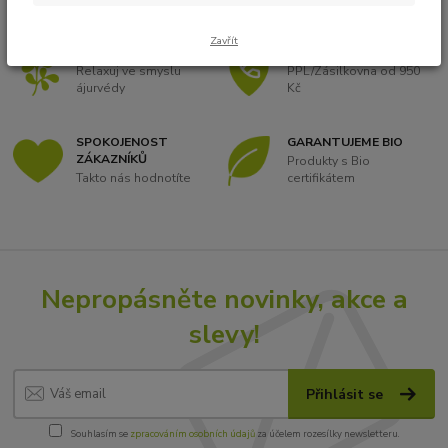
Zavřít
KOUZLO ÁJURVÉDY
DOPRAVA ZDARMA
Relaxuj ve smyslu
PPL/Zásilkovna od 950
ájurvédy
Kč
SPOKOJENOST
GARANTUJEME BIO
ZÁKAZNÍKŮ
Produkty s Bio
Takto nás hodnotíte
certifikátem
Nepropásněte novinky, akce a
slevy!
Přihlásit se
Souhlasím se
zpracováním osobních údajů
za účelem rozesílky newsletteru.