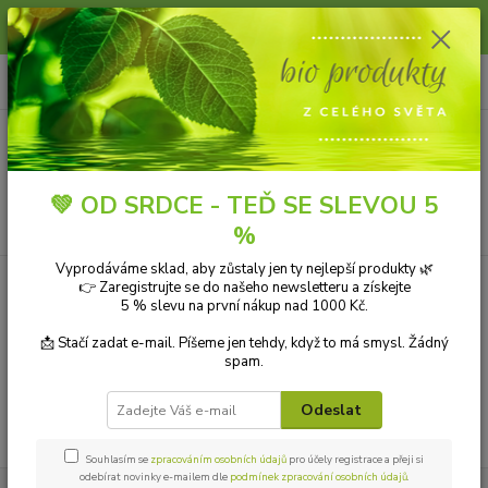
Slunce, koupání a horko dávají vlasům zabrat. Dopřejte jim šetrnou péči s
přírodní vlasovou kosmetikou.
0
ks
+420 606 912 887
CZK
za
0,00 Kč
9-18:00 hod.
Menu
💚 OD SRDCE - TEĎ SE SLEVOU 5
Hledat
%
Vyprodáváme sklad, aby zůstaly jen ty nejlepší produkty 🌿
Úvod
VÝBĚR PODLE ZNAČEK
Woldoclean-výrobce
👉 Zaregistrujte se do našeho newsletteru a získejte
5 % slevu na první nákup nad 1000 Kč.
Woldoclean-výrobce
📩 Stačí zadat e-mail. Píšeme jen tehdy, když to má smysl. Žádný
spam.
V této kategorii nebylo nalezeno žádné zboží.
Odeslat
Souhlasím se
zpracováním osobních údajů
pro účely registrace a přeji si
odebírat novinky e-mailem dle
podmínek zpracování osobních údajů
.