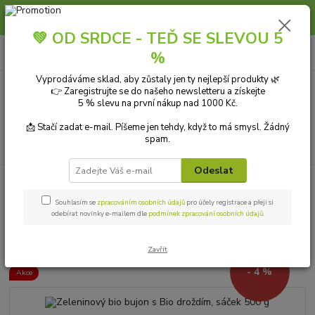
Slunce, koupání a horko dávají vlasům zabrat. Dopřejte jim šetrnou péči s
přírodní vlasovou kosmetikou.
💚 OD SRDCE - TEĎ SE SLEVOU 5
0
ks
+420 606 912 887
CZK
%
za
0,00 Kč
9-18:00 hod.
Vyprodáváme sklad, aby zůstaly jen ty nejlepší produkty 🌿
👉 Zaregistrujte se do našeho newsletteru a získejte
Menu
5 % slevu na první nákup nad 1000 Kč.
📩 Stačí zadat e-mail. Píšeme jen tehdy, když to má smysl. Žádný
spam.
Hledat
Odeslat
Úvod
ZDRAVÁ VÝŽIVA
Vaření a pečení
Bujóny a vývary
Zeleninový bio bujon s Bio droždím, sáček 500 g
Souhlasím se
zpracováním osobních údajů
pro účely registrace a přeji si
odebírat novinky e-mailem dle
podmínek zpracování osobních údajů
.
Zeleninový bio bujon s Bio
droždím, sáček 500 g
Zavřít
- 4 %
Akce