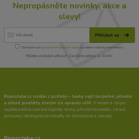
Nepropásněte novinky, akce a
slevy!
Přihlásit se
Souhlasím se
zpracováním osobních údajů
za účelem rozesílky newsletteru.
Můžete se kdykoli odhlásit. Zasíláme jednou za 30 dní.
Bioprotebe.cz vzniklo z potřeby – touhy najít bezpečné, přírodní
a účinné produkty, kterým lze opravdu věřit.
V našem e-shopu
najdete pečlivě vybrané doplňky stravy, přírodní kosmetiku, zdravé
potraviny i ekologické prostředky do domácnosti a zahrady.
Bioprotebe.cz