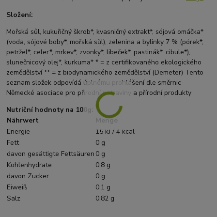
Složení:
Mořská sůl, kukuřičný škrob*, kvasničný extrakt*, sójová omáčka*
(voda, sójové boby*, mořská sůl), zelenina a bylinky 7 % (pórek*,
petržel*, celer*, mrkev*, zvonky*, libeček*, pastinák*, cibule*),
slunečnicový olej*, kurkuma* * = z certifikovaného ekologického
zemědělství ** = z biodynamického zemědělství (Demeter) Tento
seznam složek odpovídá úplnému prohlášení dle směrnic
Německé asociace pro přírodní potraviny a přírodní produkty
Nutriční hodnoty na 100g:
Nährwert
Menge
Energie
15 kJ / 4 kcal
Fett
0 g
davon gesättigte Fettsäuren
0 g
Kohlenhydrate
0,8 g
davon Zucker
0 g
Eiweiß
0,1 g
Salz
0,82 g