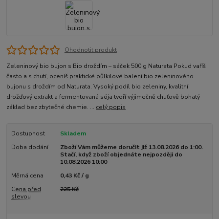
Ohodnotit produkt
Zeleninový bio bujon s Bio droždím – sáček 500 g Naturata Pokud vaříš
často a s chutí, oceníš praktické půlkilové balení bio zeleninového
bujonu s droždím od Naturata. Vysoký podíl bio zeleniny, kvalitní
drožďový extrakt a fermentovaná sója tvoří výjimečně chuťově bohatý
základ bez zbytečné chemie. ...
celý popis
Dostupnost
Skladem
Doba dodání
Zboží Vám můžeme doručit již 13.08.2026 do 1:00.
Stačí, když zboží objednáte nejpozději do
10.08.2026 10:00
Měrná cena
0,43 Kč / g
Cena před
225 Kč
slevou