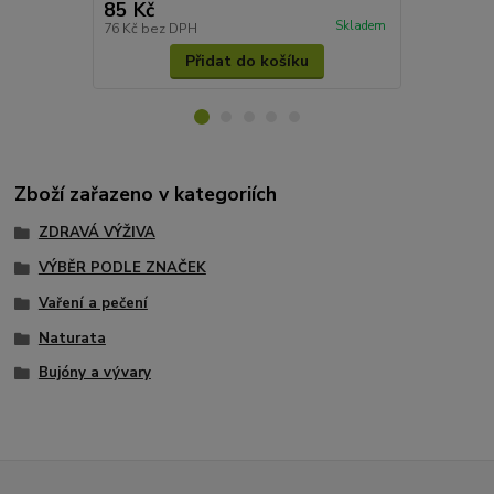
85 Kč
220 Kč
/
ks
Skladem
76 Kč
bez DPH
196 Kč
bez 
Přidat do košíku
Zboží zařazeno v kategoriích
ZDRAVÁ VÝŽIVA
VÝBĚR PODLE ZNAČEK
Vaření a pečení
Naturata
Bujóny a vývary