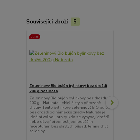
Související zboží
5
Akce
Akce
Zeleninový Bio bujón bylinkový bez droždí
Zeleninový B
200 g Naturata
3x200 g Nat
Zeleninový Bio bujón bylinkový bez droždí
Zeleninový B
200 g – Naturata Lehký, čistý a přirozeně
3x200 g – Nat
chutný. Tento bylinkový zeleninový BIO bujón
chutný. Tent
bez droždí od německé značky Naturata je
bez droždí o
ideální volbou pro ty, kdo se vyhýbají droždí
ideální volbo
nebo dávají přednost jednodušším
nebo dávají
recepturám bez skrytých přísad. Jemná chuť
recepturám b
zeleniny...
zeleni...
220 Kč