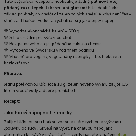
Tato švýcarská receptura neobsahuje žádný
palmový olej,
přidaný cukr, lepek, laktózu ani glutamát
. Je ideální jako
základ polévek, do omáček i zeleninových směsí. A když není čas –
stačí zalít horkou vodou a vychutnat si ji jako teplý nápoj.
💚 Výhodné ekonomické balení – 500 g
💚 S bio droždím pro výraznou chuť
💚 Bez palmového oleje, přidaného cukru a chemie
💚 Vyrobeno ve Švýcarsku v rodinném podniku
💚 Vhodné pro vegany, vegetariány i alergiky – bezlepkové a
bezlaktózové
Příprava:
Jednu polévkovou lžíci (cca 10 g) zeleninového vývaru zalijte 0,5
litrem vroucí vody a dobře promíchejte.
Recept:
Jako horký nápoj do termosky
Zalijte lžičku bujonu horkou vodou a máte rychlou a výživnou
„polévku do ruky“. Skvělé na výlet, na chalupu nebo jako
alternativa ke kávě v práci. Další recepty najdete v našem
blogu
.