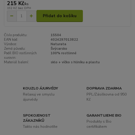
215 Kč
/
ks
192 Kč
bez DPH
Přidat do košíku
Číslo produktu:
15504
EAN kód:
4024297013822
Výrobce:
Naturata
Země původu:
Švýcarsko
Podíl BIO rostlinných
100% rostlinné
surovin:
Materiál balení:
sklo + víčko s hliníku a plastu
KOUZLO ÁJURVÉDY
DOPRAVA ZDARMA
Relaxuj ve smyslu
PPL/Zásilkovna od 950
ájurvédy
Kč
SPOKOJENOST
GARANTUJEME BIO
ZÁKAZNÍKŮ
Produkty s Bio
Takto nás hodnotíte
certifikátem