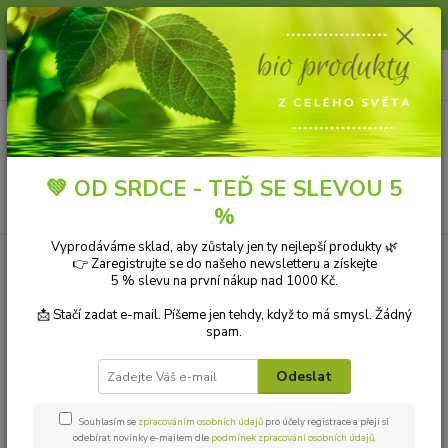
Slunce, koupání a horko dávají vlasům zabrat. Dopřejte jim šetrnou péči s
přírodní vlasovou kosmetikou.
0
ks
+420 606 912 887
CZK
za
0,00 Kč
9-18:00 hod.
Menu
💚 OD SRDCE - TEĎ SE SLEVOU 5
Hledat
%
Vyprodáváme sklad, aby zůstaly jen ty nejlepší produkty 🌿
Úvod
HYGIENA
Ústní hygiena
Zubní pasta Kekulu 40 g Siddhalepa
👉 Zaregistrujte se do našeho newsletteru a získejte
5 % slevu na první nákup nad 1000 Kč.
Zubní pasta Kekulu 40 g
📩 Stačí zadat e-mail. Píšeme jen tehdy, když to má smysl. Žádný
Siddhalepa
spam.
Novinka
Odeslat
Souhlasím se
zpracováním osobních údajů
pro účely registrace a přeji si
odebírat novinky e-mailem dle
podmínek zpracování osobních údajů
.