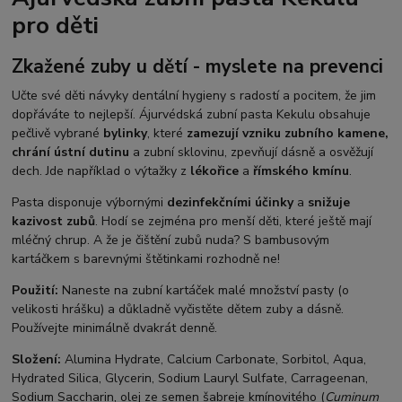
pro děti
Zkažené zuby u dětí - myslete na prevenci
Učte své děti návyky dentální hygieny s radostí a pocitem, že jim
dopřáváte to nejlepší. Ájurvédská zubní pasta Kekulu obsahuje
pečlivě vybrané
bylinky
, které
zamezují vzniku zubního kamene,
chrání ústní dutinu
a zubní sklovinu, zpevňují dásně a osvěžují
dech. Jde například o výtažky z
lékořice
a
římského kmínu
.
Pasta disponuje výbornými
dezinfekčními účinky
a
snižuje
kazivost zubů
. Hodí se zejména pro menší děti, které ještě mají
mléčný chrup. A že je čištění zubů nuda? S bambusovým
kartáčkem s barevnými štětinkami rozhodně ne!
Použití:
Naneste na zubní kartáček malé množství pasty (o
velikosti hrášku) a důkladně vyčistěte dětem zuby a dásně.
Používejte minimálně dvakrát denně.
Složení:
Alumina Hydrate, Calcium Carbonate, Sorbitol, Aqua,
Hydrated Silica, Glycerin, Sodium Lauryl Sulfate, Carrageenan,
Sodium Saccharin, olej ze semen šabreje kmínovitého (
Cuminum