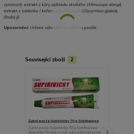
cyminum
), extrakt z kůry opíhledu skvělého (
Mimusops elengi
),
extrakt z oddenku / kořene lékořice lysé (
Glycyrrhiza glabra
),
čínský jíl
Upozornění:
Určeno výhradně k vnějšímu použití.
Související zboží
2
Zubní pasta Supirivicky 70 g Siddhalepa
Sahul zubní
Zubní pasta Supirivicky 70 g Siddhalepa -
Sahul – Příro
Ájurvéda Chcete o své zuby pečovat pomocí
úsměv (100 g