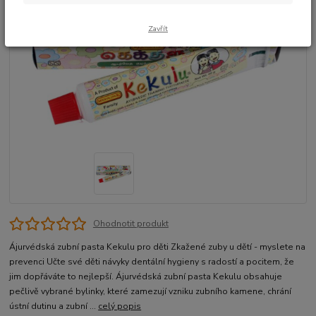
Zavřít
Ohodnotit produkt
Ájurvédská zubní pasta Kekulu pro děti Zkažené zuby u dětí - myslete na
prevenci Učte své děti návyky dentální hygieny s radostí a pocitem, že
jim dopřáváte to nejlepší. Ájurvédská zubní pasta Kekulu obsahuje
pečlivě vybrané bylinky, které zamezují vzniku zubního kamene, chrání
ústní dutinu a zubní ...
celý popis