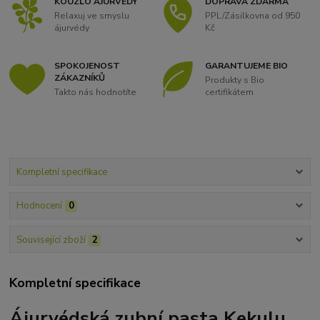
KOUZLO ÁJURVÉDY
DOPRAVA ZDARMA
Relaxuj ve smyslu
PPL/Zásilkovna od 950
ájurvédy
Kč
SPOKOJENOST
GARANTUJEME BIO
ZÁKAZNÍKŮ
Produkty s Bio
Takto nás hodnotíte
certifikátem
Kompletní specifikace
Hodnocení
0
Související zboží
2
Kompletní specifikace
Ájurvédská zubní pasta Kekulu