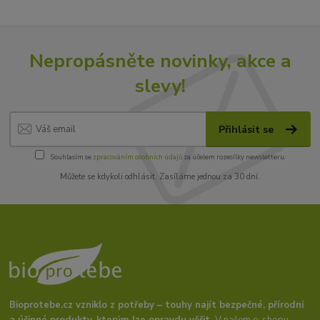
Nepropásněte novinky, akce a
slevy!
Přihlásit se
Souhlasím se
zpracováním osobních údajů
za účelem rozesílky newsletteru.
Můžete se kdykoli odhlásit. Zasíláme jednou za 30 dní.
Bioprotebe.cz vzniklo z potřeby – touhy najít bezpečné, přírodní
a účinné produkty, kterým lze opravdu věřit.
V našem e-shopu