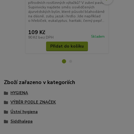
přírodních rostlinných výtažků? V zubní pastě
ajurvédské by
Supirivicky najdete směs osvědčených
která pečuje
ájurvédských bylin, které působí blahodárně
neemová zub
na dásně, zuby, jazyk i hrdlo. Jde například
zánětům, os
o hřebíček, eukalyptus, haritaki, černý pepř...
celkové zdra
pouze s čisto
109 Kč
79 Kč
Skladem
90 Kč
bez DPH
65 Kč
bez D
Přidat do košíku
Zboží zařazeno v kategoriích
HYGIENA
VÝBĚR PODLE ZNAČEK
Ústní hygiena
Siddhalepa