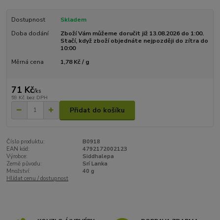
Dostupnost
Skladem
Doba dodání
Zboží Vám můžeme doručit již 13.08.2026 do 1:00.
Stačí, když zboží objednáte nejpozději do zítra do
10:00
Měrná cena
1,78 Kč / g
71 Kč
/
ks
59 Kč
bez DPH
Přidat do košíku
Číslo produktu:
B0918
EAN kód:
4792172002123
Výrobce:
Siddhalepa
Země původu:
Srí Lanka
Množství:
40 g
Hlídat cenu / dostupnost