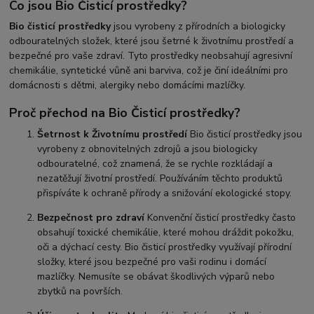
Co jsou Bio Čisticí prostředky?
Bio čisticí prostředky
jsou vyrobeny z přírodních a biologicky
odbouratelných složek, které jsou šetrné k životnímu prostředí a
bezpečné pro vaše zdraví. Tyto prostředky neobsahují agresivní
chemikálie, syntetické vůně ani barviva, což je činí ideálními pro
domácnosti s dětmi, alergiky nebo domácími mazlíčky.
Proč přechod na Bio Čisticí prostředky?
Šetrnost k Životnímu prostředí
Bio čisticí prostředky jsou
vyrobeny z obnovitelných zdrojů a jsou biologicky
odbouratelné, což znamená, že se rychle rozkládají a
nezatěžují životní prostředí. Používáním těchto produktů
přispíváte k ochraně přírody a snižování ekologické stopy.
Bezpečnost pro zdraví
Konvenční čisticí prostředky často
obsahují toxické chemikálie, které mohou dráždit pokožku,
oči a dýchací cesty. Bio čisticí prostředky využívají přírodní
složky, které jsou bezpečné pro vaši rodinu i domácí
mazlíčky. Nemusíte se obávat škodlivých výparů nebo
zbytků na površích.