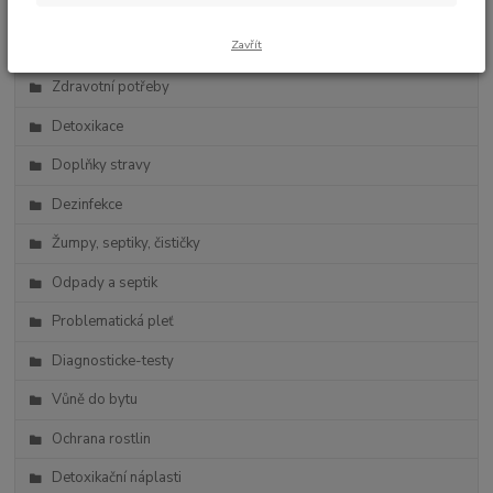
Zdravá výživa
Zavřít
Vlasová kosmetika
Zdravotní potřeby
Detoxikace
Doplňky stravy
Dezinfekce
Žumpy, septiky, čističky
Odpady a septik
Problematická pleť
Diagnosticke-testy
Vůně do bytu
Ochrana rostlin
Detoxikační náplasti