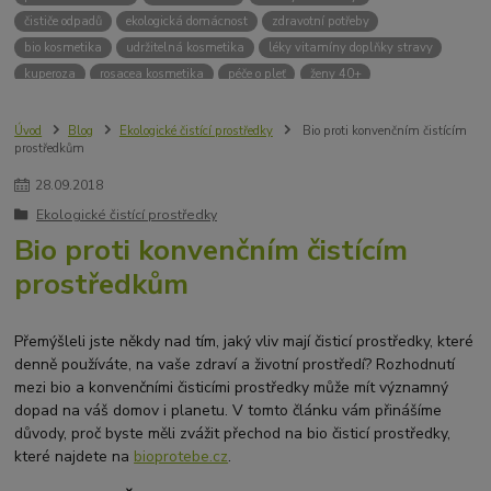
čističe odpadů
ekologická domácnost
zdravotní potřeby
bio kosmetika
udržitelná kosmetika
léky vitamíny doplňky stravy
kuperoza
rosacea kosmetika
péče o pleť
ženy 40+
odvápnění kávovaru
přírodní doplňky stravy
krémy na opalování
bez chemie
biodrogerie
bio čističe
životní prostředí
Úvod
Blog
Ekologické čistící prostředky
Bio proti konvenčním čistícím
prostředkům
ekologické čistící prosředky
bio drogerie
čistící prostředky na podlahu
Přírodní čistící prostředky
ekologické čistící prostředky na podlahu
28
.
09
.
2018
přípravky na podlahu
čističe na podlahu
Lupy ve vlasech
Ekologické čistící prostředky
Jak se zbavit lupů
Příčiny lupů
Léčba lupů
Antilupový šampon
Bio proti konvenčním čistícím
Suchá pokožka hlavy a lupy
Přírodní prostředky na lupy
prostředkům
Seboroická dermatitida a lupy
Šampon proti lupům
Mastná pokožka hlavy a lupy
Svědění pokožky hlavy
Kvasinky a lupy
diadnostické testy
pH proužky
pH tester
Přemýšleli jste někdy nad tím, jaký vliv mají čisticí prostředky, které
měření moči
hodnota pH
kyselý
zásaditý
neutrální
denně používáte, na vaše zdraví a životní prostředí? Rozhodnutí
mezi bio a konvenčními čisticími prostředky může mít významný
měření pH
alkalická koupel
dopad na váš domov i planetu. V tomto článku vám přinášíme
důvody, proč byste měli zvážit přechod na bio čisticí prostředky,
které najdete na
bioprotebe.cz
.