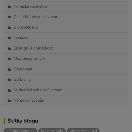
Korejská kosmetika
Čistící tablety do kávovarů
Bioprotebe.cz
Inhalace
Ekologická domácnost
Masážní přípravky
Opalování
BB krémy
Kuchyňské vybavení Lamart
Věrnostní systém
Štítky blogu
přírodní kosmetika
bez chemikálií
zdravý životní styl