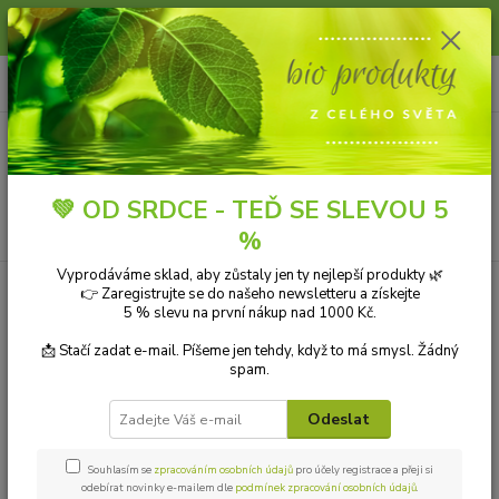
Slunce, koupání a horko dávají vlasům zabrat. Dopřejte jim šetrnou péči s
přírodní vlasovou kosmetikou.
0
ks
+420 606 912 887
CZK
za
0,00 Kč
9-18:00 hod.
Menu
💚 OD SRDCE - TEĎ SE SLEVOU 5
Hledat
%
Vyprodáváme sklad, aby zůstaly jen ty nejlepší produkty 🌿
👉 Zaregistrujte se do našeho newsletteru a získejte
Kategorie blogu
5 % slevu na první nákup nad 1000 Kč.
Přírodní kosmetika
📩 Stačí zadat e-mail. Píšeme jen tehdy, když to má smysl. Žádný
spam.
Ekologické čistící prostředky
Odeslat
Přírodní aromaterapie
Bio drogerie
Souhlasím se
zpracováním osobních údajů
pro účely registrace a přeji si
odebírat novinky e-mailem dle
podmínek zpracování osobních údajů
.