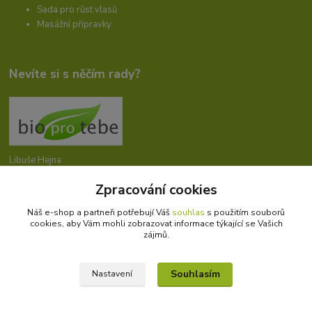
Sada pro růst vlasů
Masážní přípravky
Nevíte si s něčím rady?
Libuše Hejna
+420 606 912 887
Zpracování cookies
9-18:00 hod.
Náš e-shop a partneři potřebují Váš
souhlas
s použitím souborů
info@bioprotebe.cz
cookies, aby Vám mohli zobrazovat informace týkající se Vašich
zájmů.
Souhlasím
Nastavení