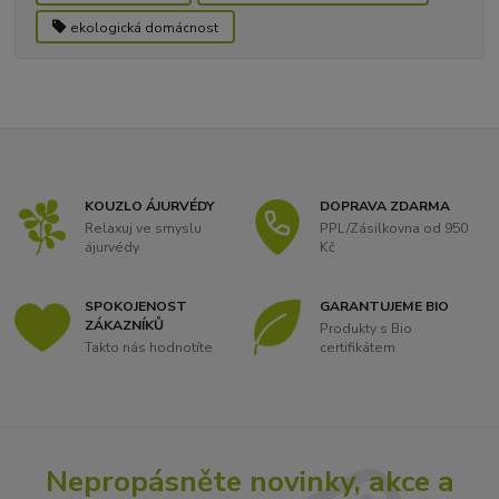
ekologická domácnost
KOUZLO ÁJURVÉDY
DOPRAVA ZDARMA
Relaxuj ve smyslu
PPL/Zásilkovna od 950
ájurvédy
Kč
SPOKOJENOST
GARANTUJEME BIO
ZÁKAZNÍKŮ
Produkty s Bio
Takto nás hodnotíte
certifikátem
Nepropásněte novinky, akce a