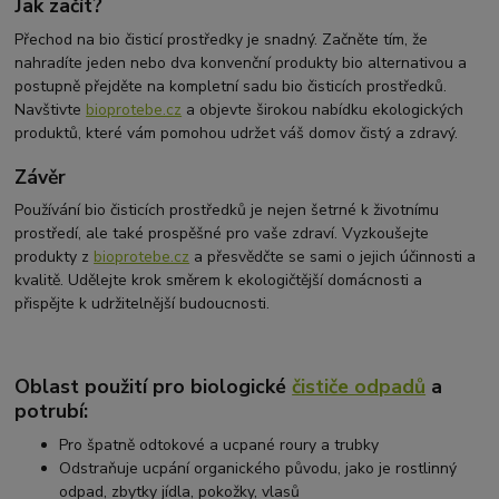
Jak začít?
Přechod na bio čisticí prostředky je snadný. Začněte tím, že
nahradíte jeden nebo dva konvenční produkty bio alternativou a
postupně přejděte na kompletní sadu bio čisticích prostředků.
Navštivte
bioprotebe.cz
a objevte širokou nabídku ekologických
produktů, které vám pomohou udržet váš domov čistý a zdravý.
Závěr
Používání bio čisticích prostředků je nejen šetrné k životnímu
prostředí, ale také prospěšné pro vaše zdraví. Vyzkoušejte
produkty z
bioprotebe.cz
a přesvědčte se sami o jejich účinnosti a
kvalitě. Udělejte krok směrem k ekologičtější domácnosti a
přispějte k udržitelnější budoucnosti.
Oblast použití pro biologické
čističe odpadů
a
potrubí:
Pro špatně odtokové a ucpané roury a trubky
Odstraňuje ucpání organického původu, jako je rostlinný
odpad, zbytky jídla, pokožky, vlasů