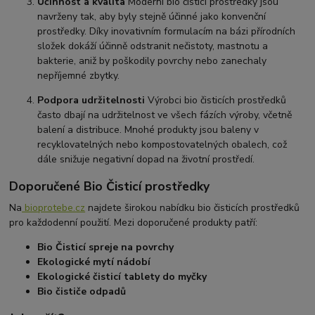
Účinnost a kvalita
Moderní bio čisticí prostředky jsou
navrženy tak, aby byly stejně účinné jako konvenční
prostředky. Díky inovativním formulacím na bázi přírodních
složek dokáží účinně odstranit nečistoty, mastnotu a
bakterie, aniž by poškodily povrchy nebo zanechaly
nepříjemné zbytky.
Podpora udržitelnosti
Výrobci bio čisticích prostředků
často dbají na udržitelnost ve všech fázích výroby, včetně
balení a distribuce. Mnohé produkty jsou baleny v
recyklovatelných nebo kompostovatelných obalech, což
dále snižuje negativní dopad na životní prostředí.
Doporučené Bio Čisticí prostředky
Na
bioprotebe.cz
najdete širokou nabídku bio čisticích prostředků
pro každodenní použití. Mezi doporučené produkty patří:
Bio Čisticí spreje na povrchy
Ekologické mytí nádobí
Ekologické čisticí tablety do myčky
Bio čističe odpadů