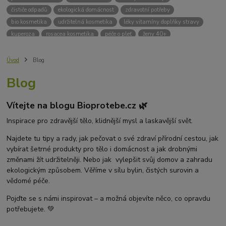
čističe odpadů
ekologická domácnost
zdravotní potřeby
bio kosmetika
udržitelná kosmetika
léky vitamíny doplňky stravy
kuperoza
rosacea kosmetika
péče o pleť
ženy 40+
odvápnění kávovaru
přírodní doplňky stravy
krémy na opalování
bez chemie
biodrogerie
bio čističe
životní prostředí
Úvod
Blog
ekologické čistící prosředky
bio drogerie
čistící prostředky na podlahu
Blog
Přírodní čistící prostředky
ekologické čistící prostředky na podlahu
přípravky na podlahu
čističe na podlahu
Lupy ve vlasech
Vítejte na blogu Bioprotebe.cz 🌿
Jak se zbavit lupů
Příčiny lupů
Léčba lupů
Antilupový šampon
Suchá pokožka hlavy a lupy
Přírodní prostředky na lupy
Inspirace pro zdravější tělo, klidnější mysl a laskavější svět.
Seboroická dermatitida a lupy
Šampon proti lupům
Najdete tu tipy a rady, jak pečovat o své zdraví přírodní cestou, jak
Mastná pokožka hlavy a lupy
Svědění pokožky hlavy
vybírat šetrné produkty pro tělo i domácnost a jak drobnými
Kvasinky a lupy
diadnostické testy
pH proužky
pH tester
změnami žít udržitelněji. Nebo jak vylepšit svůj domov a zahradu
měření moči
hodnota pH
kyselý
zásaditý
neutrální
ekologickým způsobem. Věříme v sílu bylin, čistých surovin a
měření pH
alkalická koupel
vědomé péče.
Pojďte se s námi inspirovat – a možná objevíte něco, co opravdu
potřebujete. 💚