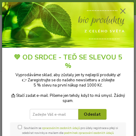
Slunce, koupání a horko dávají vlasům zabrat. Dopřejte jim šetrnou péči s
přírodní vlasovou kosmetikou.
0
ks
+420 606 912 887
CZK
za
0,00 Kč
9-18:00 hod.
Menu
💚 OD SRDCE - TEĎ SE SLEVOU 5
Hledat
%
Vyprodáváme sklad, aby zůstaly jen ty nejlepší produkty 🌿
👉 Zaregistrujte se do našeho newsletteru a získejte
Kategorie blogu
5 % slevu na první nákup nad 1000 Kč.
Přírodní kosmetika
📩 Stačí zadat e-mail. Píšeme jen tehdy, když to má smysl. Žádný
spam.
Ekologické čistící prostředky
Odeslat
Přírodní aromaterapie
Bio drogerie
Souhlasím se
zpracováním osobních údajů
pro účely registrace a přeji si
odebírat novinky e-mailem dle
podmínek zpracování osobních údajů
.