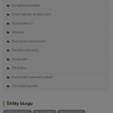
Korejská kosmetika
Čistící tablety do kávovarů
Bioprotebe.cz
Inhalace
Ekologická domácnost
Masážní přípravky
Opalování
BB krémy
Kuchyňské vybavení Lamart
Věrnostní systém
Štítky blogu
přírodní kosmetika
bez chemikálií
zdravý životní styl