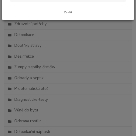
Zdravá výživa
Zavřít
Vlasová kosmetika
Zdravotní potřeby
Detoxikace
Doplňky stravy
Dezinfekce
Žumpy, septiky, čističky
Odpady a septik
Problematická pleť
Diagnosticke-testy
Vůně do bytu
Ochrana rostlin
Detoxikační náplasti