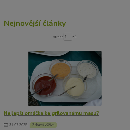
Nejnovější články
strana
z 1
Nejlepší omáčka ke grilovanému masu?
31
.
07
.
2025
Zdravá výživa