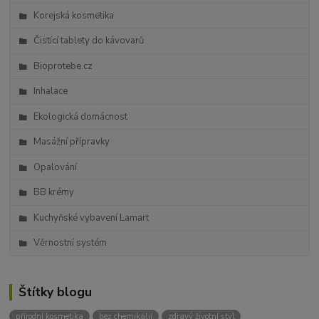
Korejská kosmetika
Čistící tablety do kávovarů
Bioprotebe.cz
Inhalace
Ekologická domácnost
Masážní přípravky
Opalování
BB krémy
Kuchyňské vybavení Lamart
Věrnostní systém
Štítky blogu
přírodní kosmetika
bez chemikálií
zdravý životní styl