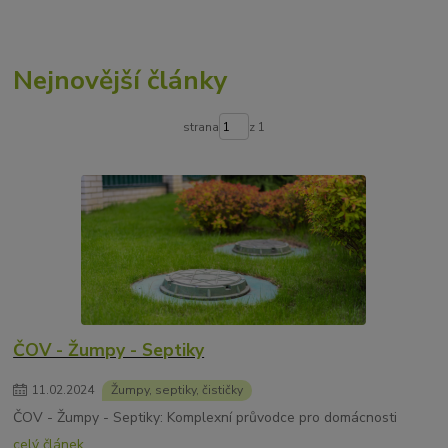
Nejnovější články
strana
z 1
ČOV - Žumpy - Septiky
11
.
02
.
2024
Žumpy, septiky, čističky
ČOV - Žumpy - Septiky: Komplexní průvodce pro domácnosti
celý článek