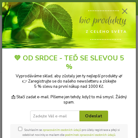
Slunce, koupání a horko dávají vlasům zabrat. Dopřejte jim šetrnou péči s
přírodní vlasovou kosmetikou.
0
ks
+420 606 912 887
CZK
za
0,00 Kč
9-18:00 hod.
Menu
💚 OD SRDCE - TEĎ SE SLEVOU 5
Hledat
%
Vyprodáváme sklad, aby zůstaly jen ty nejlepší produkty 🌿
👉 Zaregistrujte se do našeho newsletteru a získejte
Kategorie blogu
5 % slevu na první nákup nad 1000 Kč.
Přírodní kosmetika
📩 Stačí zadat e-mail. Píšeme jen tehdy, když to má smysl. Žádný
spam.
Ekologické čistící prostředky
Odeslat
Přírodní aromaterapie
Bio drogerie
Souhlasím se
zpracováním osobních údajů
pro účely registrace a přeji si
odebírat novinky e-mailem dle
podmínek zpracování osobních údajů
.