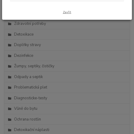
Zdravá výživa
Zavřít
Vlasová kosmetika
Zdravotní potřeby
Detoxikace
Doplňky stravy
Dezinfekce
Žumpy, septiky, čističky
Odpady a septik
Problematická pleť
Diagnosticke-testy
Vůně do bytu
Ochrana rostlin
Detoxikační náplasti