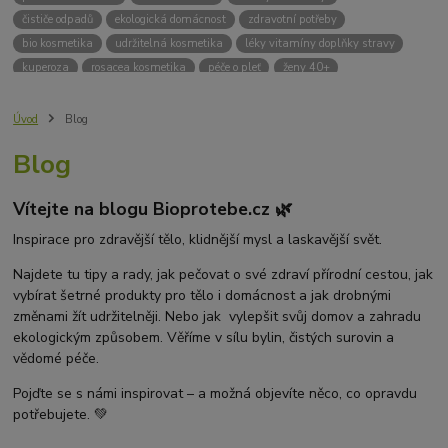
čističe odpadů
ekologická domácnost
zdravotní potřeby
bio kosmetika
udržitelná kosmetika
léky vitamíny doplňky stravy
kuperoza
rosacea kosmetika
péče o pleť
ženy 40+
odvápnění kávovaru
přírodní doplňky stravy
krémy na opalování
bez chemie
biodrogerie
bio čističe
životní prostředí
Úvod
Blog
ekologické čistící prosředky
bio drogerie
čistící prostředky na podlahu
Blog
Přírodní čistící prostředky
ekologické čistící prostředky na podlahu
přípravky na podlahu
čističe na podlahu
Lupy ve vlasech
Vítejte na blogu Bioprotebe.cz 🌿
Jak se zbavit lupů
Příčiny lupů
Léčba lupů
Antilupový šampon
Suchá pokožka hlavy a lupy
Přírodní prostředky na lupy
Inspirace pro zdravější tělo, klidnější mysl a laskavější svět.
Seboroická dermatitida a lupy
Šampon proti lupům
Najdete tu tipy a rady, jak pečovat o své zdraví přírodní cestou, jak
Mastná pokožka hlavy a lupy
Svědění pokožky hlavy
vybírat šetrné produkty pro tělo i domácnost a jak drobnými
Kvasinky a lupy
diadnostické testy
pH proužky
pH tester
změnami žít udržitelněji. Nebo jak vylepšit svůj domov a zahradu
měření moči
hodnota pH
kyselý
zásaditý
neutrální
ekologickým způsobem. Věříme v sílu bylin, čistých surovin a
měření pH
alkalická koupel
vědomé péče.
Pojďte se s námi inspirovat – a možná objevíte něco, co opravdu
potřebujete. 💚