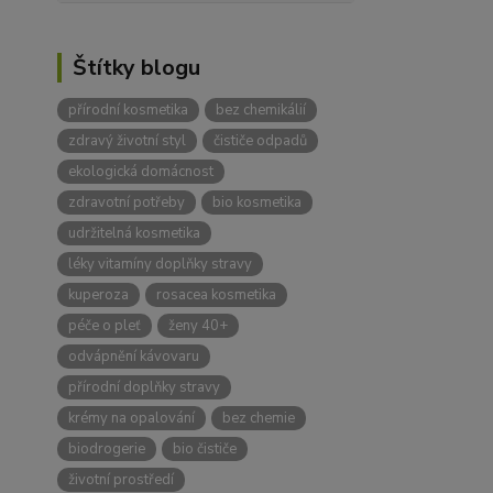
Štítky blogu
přírodní kosmetika
bez chemikálií
zdravý životní styl
čističe odpadů
ekologická domácnost
zdravotní potřeby
bio kosmetika
udržitelná kosmetika
léky vitamíny doplňky stravy
kuperoza
rosacea kosmetika
péče o pleť
ženy 40+
odvápnění kávovaru
přírodní doplňky stravy
krémy na opalování
bez chemie
biodrogerie
bio čističe
životní prostředí