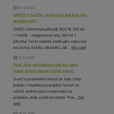
03.03.2022
DMSO + hořčík – praktický balíček pro
domácí péči
DMSO (Dimethylsulfoxid) 99,9 % 100 ml
+ Hořčík – magnesiový olej 100 ml +
příručka Tento balíček vznikl jako odpověď
na častou otázku zákazníků:„Jak ...
číst celé
15.12.2025
Proč tělo potřebuje kvalitní tuky:
oleje, které dávají výživě smysl
Úvod V posledních letech se tuky staly
jedním z nejdiskutovanějších témat ve
výživě. Jednou jsou označovány za
problém, jindy za klíč ke zdraví. Prav...
číst
celé
05.01.2026