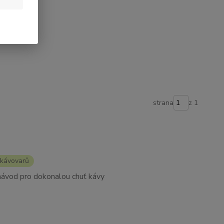
te. 💚
strana
z 1
o kávovarů
 návod pro dokonalou chuť kávy