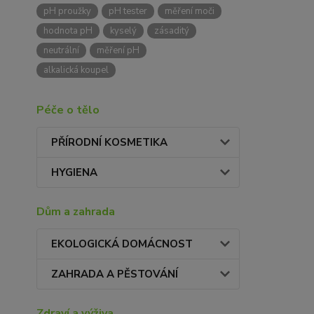
pH proužky
pH tester
měření moči
hodnota pH
kyselý
zásaditý
neutrální
měření pH
alkalická koupel
Péče o tělo
PŘÍRODNÍ KOSMETIKA
HYGIENA
Dům a zahrada
EKOLOGICKÁ DOMÁCNOST
ZAHRADA A PĚSTOVÁNÍ
Zdraví a výživa