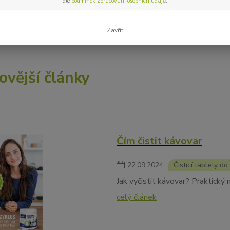
dle
podmínek zpracování osobních údajů
.
 s námi inspirovat – a možná objevíte něco, co opravdu potřebuje
Zavřít
ovější články
Čím čistit kávovar
22
.
09
.
2024
Čistící tablety d
Jak vyčistit kávovar? Praktický
celý článek