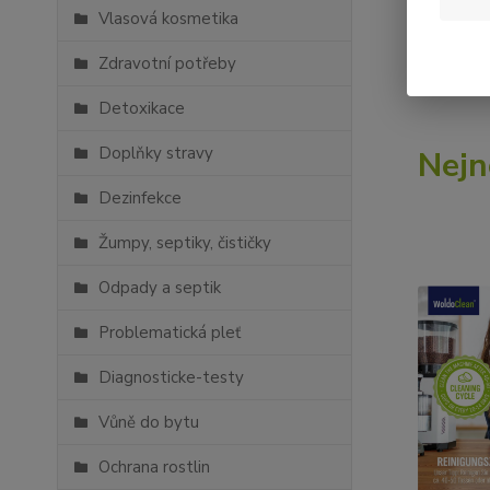
Vlasová kosmetika
Pojďte se
Zdravotní potřeby
Detoxikace
Doplňky stravy
Nejn
Dezinfekce
Žumpy, septiky, čističky
Odpady a septik
Problematická pleť
Diagnosticke-testy
Vůně do bytu
Ochrana rostlin