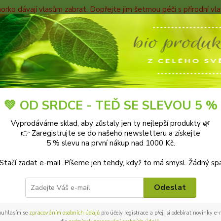
horko dávají vlasům zabrat. Dopřejte jim šetrnou péči s přírodní v
TAKTY
Blog
Nevíte
Hledat
+420
9-18:0
Blog
💚 OD SRDCE - TEĎ SE SLEVOU 5 %
Vyprodáváme sklad, aby zůstaly jen ty nejlepší produkty 🌿
👉 Zaregistrujte se do našeho newsletteru a získejte
5 % slevu na první nákup nad 1000 Kč.
 na blogu Bioprotebe.cz 🌿
 Stačí zadat e-mail. Píšeme jen tehdy, když to má smysl. Žádný sp
pro zdravější tělo, klidnější mysl a laskavější svět.
Odeslat
u tipy a rady, jak pečovat o své zdraví přírodní cestou, jak vybír
ít udržitelněji. Nebo jak vylepšit svůj domov a zahradu ekologic
éče.
ouhlasím se
zpracováním osobních údajů
pro účely registrace a přeji si odebírat novinky e