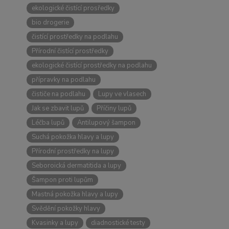
ekologické čistící prosředky
bio drogerie
čistící prostředky na podlahu
Přírodní čistící prostředky
ekologické čistící prostředky na podlahu
přípravky na podlahu
čističe na podlahu
Lupy ve vlasech
Jak se zbavit lupů
Příčiny lupů
Léčba lupů
Antilupový šampon
Suchá pokožka hlavy a lupy
Přírodní prostředky na lupy
Seboroická dermatitida a lupy
Šampon proti lupům
Mastná pokožka hlavy a lupy
Svědění pokožky hlavy
Kvasinky a lupy
diadnostické testy