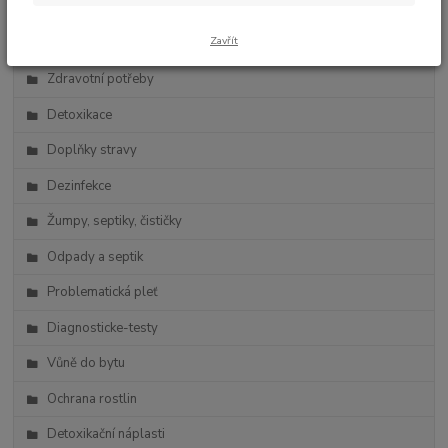
Zdravá výživa
Zavřít
Vlasová kosmetika
Zdravotní potřeby
Detoxikace
Doplňky stravy
Dezinfekce
Žumpy, septiky, čističky
Odpady a septik
Problematická pleť
Diagnosticke-testy
Vůně do bytu
Ochrana rostlin
Detoxikační náplasti