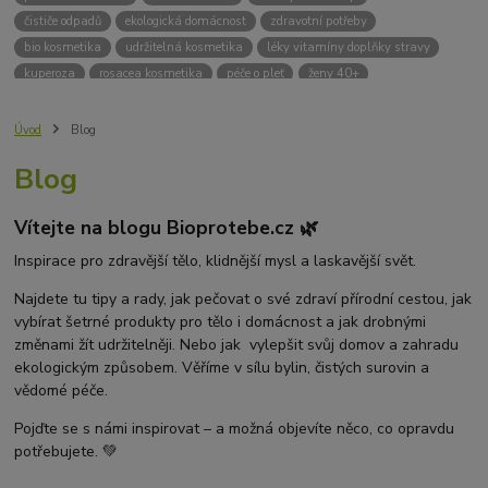
čističe odpadů
ekologická domácnost
zdravotní potřeby
bio kosmetika
udržitelná kosmetika
léky vitamíny doplňky stravy
kuperoza
rosacea kosmetika
péče o pleť
ženy 40+
odvápnění kávovaru
přírodní doplňky stravy
krémy na opalování
bez chemie
biodrogerie
bio čističe
životní prostředí
Úvod
Blog
ekologické čistící prosředky
bio drogerie
čistící prostředky na podlahu
Blog
Přírodní čistící prostředky
ekologické čistící prostředky na podlahu
přípravky na podlahu
čističe na podlahu
Lupy ve vlasech
Vítejte na blogu Bioprotebe.cz 🌿
Jak se zbavit lupů
Příčiny lupů
Léčba lupů
Antilupový šampon
Suchá pokožka hlavy a lupy
Přírodní prostředky na lupy
Inspirace pro zdravější tělo, klidnější mysl a laskavější svět.
Seboroická dermatitida a lupy
Šampon proti lupům
Najdete tu tipy a rady, jak pečovat o své zdraví přírodní cestou, jak
Mastná pokožka hlavy a lupy
Svědění pokožky hlavy
vybírat šetrné produkty pro tělo i domácnost a jak drobnými
Kvasinky a lupy
diadnostické testy
pH proužky
pH tester
změnami žít udržitelněji. Nebo jak vylepšit svůj domov a zahradu
měření moči
hodnota pH
kyselý
zásaditý
neutrální
ekologickým způsobem. Věříme v sílu bylin, čistých surovin a
měření pH
alkalická koupel
vědomé péče.
Pojďte se s námi inspirovat – a možná objevíte něco, co opravdu
potřebujete. 💚