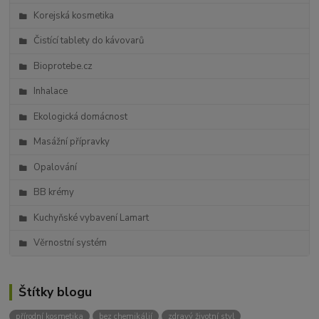
Korejská kosmetika
Čistící tablety do kávovarů
Bioprotebe.cz
Inhalace
Ekologická domácnost
Masážní přípravky
Opalování
BB krémy
Kuchyňské vybavení Lamart
Věrnostní systém
Štítky blogu
přírodní kosmetika
bez chemikálií
zdravý životní styl