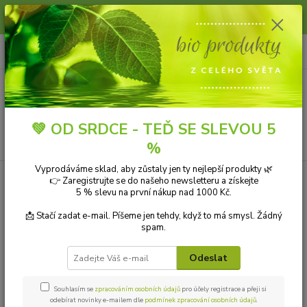
Slunce, koupání a horko dávají vlasům zabrat. Dopřejte jim šetrnou péči s
přírodní vlasovou kosmetikou.
0
ks
+420 606 912 887
CZK
za
0,00 Kč
9-18:00 hod.
Menu
💚 OD SRDCE - TEĎ SE SLEVOU 5
Hledat
%
Vyprodáváme sklad, aby zůstaly jen ty nejlepší produkty 🌿
👉 Zaregistrujte se do našeho newsletteru a získejte
Kategorie blogu
5 % slevu na první nákup nad 1000 Kč.
Přírodní kosmetika
📩 Stačí zadat e-mail. Píšeme jen tehdy, když to má smysl. Žádný
spam.
Ekologické čistící prostředky
Odeslat
Přírodní aromaterapie
Bio drogerie
Souhlasím se
zpracováním osobních údajů
pro účely registrace a přeji si
odebírat novinky e-mailem dle
podmínek zpracování osobních údajů
.