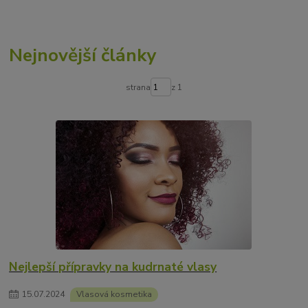
Nejnovější články
strana
z 1
Nejlepší přípravky na kudrnaté vlasy
15
.
07
.
2024
Vlasová kosmetika