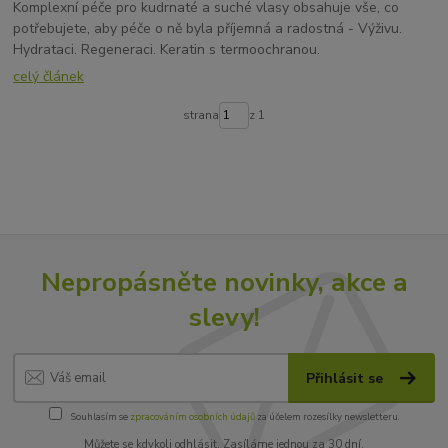
Komplexní péče pro kudrnaté a suché vlasy obsahuje vše, co
potřebujete, aby péče o ně byla příjemná a radostná - Výživu.
Hydrataci. Regeneraci. Keratin s termoochranou.
celý článek
strana
z 1
Nepropásněte novinky, akce a
slevy!
Přihlásit se
Souhlasím se
zpracováním osobních údajů
za účelem rozesílky newsletteru.
Můžete se kdykoli odhlásit. Zasíláme jednou za 30 dní.