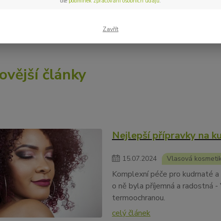
dle
podmínek zpracování osobních údajů
.
 s námi inspirovat – a možná objevíte něco, co opravdu potřebuje
Zavřít
ovější články
Nejlepší přípravky na k
15
.
07
.
2024
Vlasová kosmeti
Komplexní péče pro kudrnaté a 
o ně byla příjemná a radostná - 
termoochranou.
celý článek