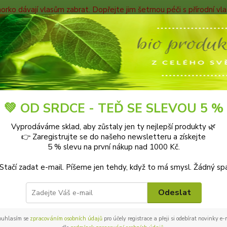
horko dávají vlasům zabrat. Dopřejte jim šetrnou péči s přírodní v
TAKTY
Blog
Nevíte
Hledat
+420
9-18:0
Blog
💚 OD SRDCE - TEĎ SE SLEVOU 5 %
Vyprodáváme sklad, aby zůstaly jen ty nejlepší produkty 🌿
👉 Zaregistrujte se do našeho newsletteru a získejte
5 % slevu na první nákup nad 1000 Kč.
 na blogu Bioprotebe.cz 🌿
 Stačí zadat e-mail. Píšeme jen tehdy, když to má smysl. Žádný sp
pro zdravější tělo, klidnější mysl a laskavější svět.
Odeslat
u tipy a rady, jak pečovat o své zdraví přírodní cestou, jak vybír
ít udržitelněji. Nebo jak vylepšit svůj domov a zahradu ekologic
éče.
ouhlasím se
zpracováním osobních údajů
pro účely registrace a přeji si odebírat novinky e