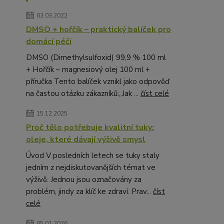
03.03.2022
DMSO + hořčík – praktický balíček pro
domácí péči
DMSO (Dimethylsulfoxid) 99,9 % 100 ml
+ Hořčík – magnesiový olej 100 ml +
příručka Tento balíček vznikl jako odpověď
na častou otázku zákazníků:„Jak ...
číst celé
15.12.2025
Proč tělo potřebuje kvalitní tuky:
oleje, které dávají výživě smysl
Úvod V posledních letech se tuky staly
jedním z nejdiskutovanějších témat ve
výživě. Jednou jsou označovány za
problém, jindy za klíč ke zdraví. Prav...
číst
celé
05.01.2026