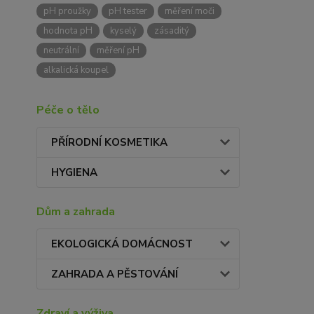
pH proužky
pH tester
měření moči
hodnota pH
kyselý
zásaditý
neutrální
měření pH
alkalická koupel
Péče o tělo
PŘÍRODNÍ KOSMETIKA
HYGIENA
Dům a zahrada
EKOLOGICKÁ DOMÁCNOST
ZAHRADA A PĚSTOVÁNÍ
Zdraví a výživa