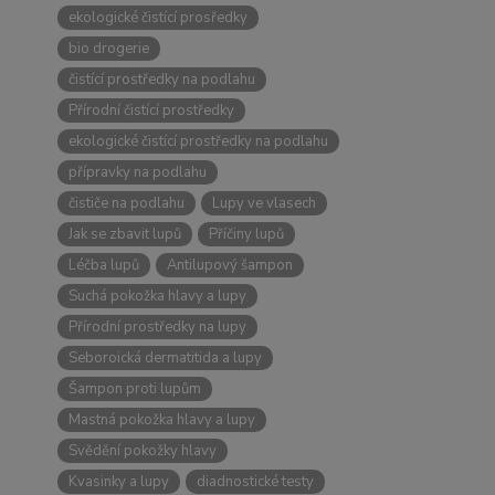
ekologické čistící prosředky
bio drogerie
čistící prostředky na podlahu
Přírodní čistící prostředky
ekologické čistící prostředky na podlahu
přípravky na podlahu
čističe na podlahu
Lupy ve vlasech
Jak se zbavit lupů
Příčiny lupů
Léčba lupů
Antilupový šampon
Suchá pokožka hlavy a lupy
Přírodní prostředky na lupy
Seboroická dermatitida a lupy
Šampon proti lupům
Mastná pokožka hlavy a lupy
Svědění pokožky hlavy
Kvasinky a lupy
diadnostické testy