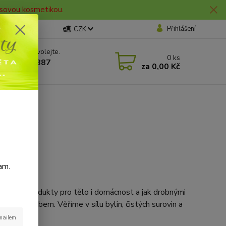
lasovou kosmetikou.
Přihlášení
CZK
 si rady? Zavolejte.
0
ks
 606 912 887
za
0,00 Kč
0 hod.
am.
at šetrné produkty pro tělo i domácnost a jak drobnými
kým způsobem. Věříme v sílu bylin, čistých surovin a
-mailem