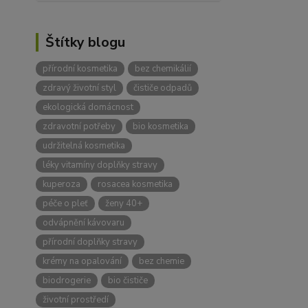
Štítky blogu
přírodní kosmetika
bez chemikálií
zdravý životní styl
čističe odpadů
ekologická domácnost
zdravotní potřeby
bio kosmetika
udržitelná kosmetika
léky vitamíny doplňky stravy
kuperoza
rosacea kosmetika
péče o pleť
ženy 40+
odvápnění kávovaru
přírodní doplňky stravy
krémy na opalování
bez chemie
biodrogerie
bio čističe
životní prostředí