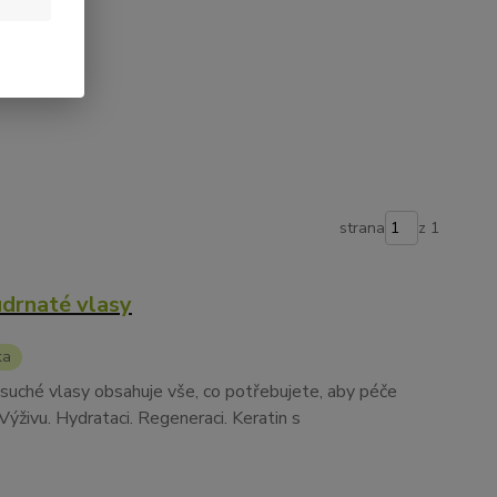
te. 💚
strana
z 1
udrnaté vlasy
ka
suché vlasy obsahuje vše, co potřebujete, aby péče
Výživu. Hydrataci. Regeneraci. Keratin s