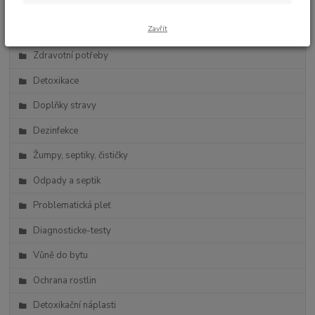
Zdravá výživa
Zavřít
Vlasová kosmetika
Zdravotní potřeby
Detoxikace
Doplňky stravy
Dezinfekce
Žumpy, septiky, čističky
Odpady a septik
Problematická pleť
Diagnosticke-testy
Vůně do bytu
Ochrana rostlin
Detoxikační náplasti