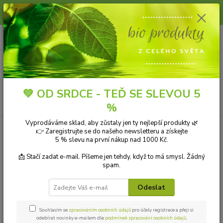
Slunce, koupání a horko dávají vlasům zabrat. Dopřejte jim šetrnou péči s
přírodní vlasovou kosmetikou.
0
ks
+420 606 912 887
CZK
za
0,00 Kč
9-18:00 hod.
Menu
💚 OD SRDCE - TEĎ SE SLEVOU 5
Hledat
%
Vyprodáváme sklad, aby zůstaly jen ty nejlepší produkty 🌿
👉 Zaregistrujte se do našeho newsletteru a získejte
Kategorie blogu
5 % slevu na první nákup nad 1000 Kč.
Přírodní kosmetika
📩 Stačí zadat e-mail. Píšeme jen tehdy, když to má smysl. Žádný
spam.
Ekologické čistící prostředky
Odeslat
Přírodní aromaterapie
Bio drogerie
Souhlasím se
zpracováním osobních údajů
pro účely registrace a přeji si
odebírat novinky e-mailem dle
podmínek zpracování osobních údajů
.