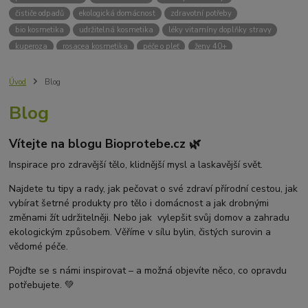
čističe odpadů
ekologická domácnost
zdravotní potřeby
bio kosmetika
udržitelná kosmetika
léky vitamíny doplňky stravy
kuperoza
rosacea kosmetika
péče o pleť
ženy 40+
odvápnění kávovaru
přírodní doplňky stravy
krémy na opalování
bez chemie
biodrogerie
bio čističe
životní prostředí
Úvod
Blog
ekologické čistící prosředky
bio drogerie
čistící prostředky na podlahu
Blog
Přírodní čistící prostředky
ekologické čistící prostředky na podlahu
přípravky na podlahu
čističe na podlahu
Lupy ve vlasech
Vítejte na blogu Bioprotebe.cz 🌿
Jak se zbavit lupů
Příčiny lupů
Léčba lupů
Antilupový šampon
Suchá pokožka hlavy a lupy
Přírodní prostředky na lupy
Inspirace pro zdravější tělo, klidnější mysl a laskavější svět.
Seboroická dermatitida a lupy
Šampon proti lupům
Najdete tu tipy a rady, jak pečovat o své zdraví přírodní cestou, jak
Mastná pokožka hlavy a lupy
Svědění pokožky hlavy
vybírat šetrné produkty pro tělo i domácnost a jak drobnými
Kvasinky a lupy
diadnostické testy
pH proužky
pH tester
změnami žít udržitelněji. Nebo jak vylepšit svůj domov a zahradu
měření moči
hodnota pH
kyselý
zásaditý
neutrální
ekologickým způsobem. Věříme v sílu bylin, čistých surovin a
měření pH
alkalická koupel
vědomé péče.
Pojďte se s námi inspirovat – a možná objevíte něco, co opravdu
potřebujete. 💚