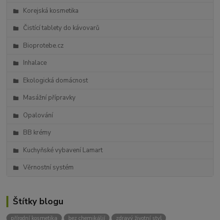
Korejská kosmetika
Čistící tablety do kávovarů
Bioprotebe.cz
Inhalace
Ekologická domácnost
Masážní přípravky
Opalování
BB krémy
Kuchyňské vybavení Lamart
Věrnostní systém
Štítky blogu
přírodní kosmetika
bez chemikálií
zdravý životní styl