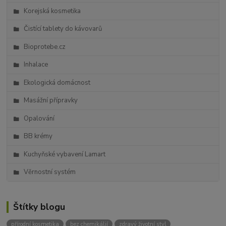
Korejská kosmetika
Čistící tablety do kávovarů
Bioprotebe.cz
Inhalace
Ekologická domácnost
Masážní přípravky
Opalování
BB krémy
Kuchyňské vybavení Lamart
Věrnostní systém
Štítky blogu
přírodní kosmetika
bez chemikálií
zdravý životní styl