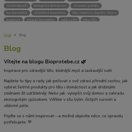
čističe odpadů
ekologická domácnost
zdravotní potřeby
bio kosmetika
udržitelná kosmetika
léky vitamíny doplňky stravy
kuperoza
rosacea kosmetika
péče o pleť
ženy 40+
odvápnění kávovaru
přírodní doplňky stravy
krémy na opalování
bez chemie
biodrogerie
bio čističe
životní prostředí
Úvod
Blog
ekologické čistící prosředky
bio drogerie
čistící prostředky na podlahu
Blog
Přírodní čistící prostředky
ekologické čistící prostředky na podlahu
přípravky na podlahu
čističe na podlahu
Lupy ve vlasech
Vítejte na blogu Bioprotebe.cz 🌿
Jak se zbavit lupů
Příčiny lupů
Léčba lupů
Antilupový šampon
Suchá pokožka hlavy a lupy
Přírodní prostředky na lupy
Inspirace pro zdravější tělo, klidnější mysl a laskavější svět.
Seboroická dermatitida a lupy
Šampon proti lupům
Najdete tu tipy a rady, jak pečovat o své zdraví přírodní cestou, jak
Mastná pokožka hlavy a lupy
Svědění pokožky hlavy
vybírat šetrné produkty pro tělo i domácnost a jak drobnými
Kvasinky a lupy
diadnostické testy
pH proužky
pH tester
změnami žít udržitelněji. Nebo jak vylepšit svůj domov a zahradu
měření moči
hodnota pH
kyselý
zásaditý
neutrální
ekologickým způsobem. Věříme v sílu bylin, čistých surovin a
měření pH
alkalická koupel
vědomé péče.
Pojďte se s námi inspirovat – a možná objevíte něco, co opravdu
potřebujete. 💚