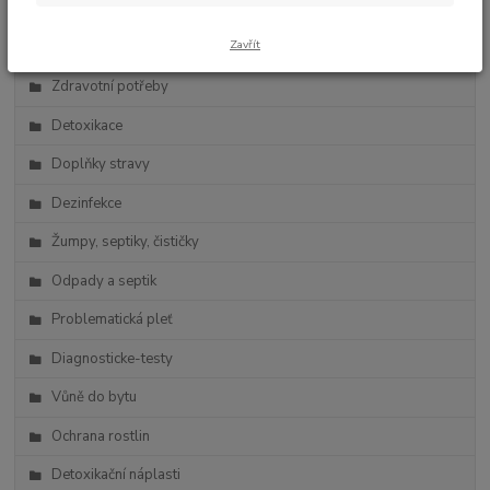
Zdravá výživa
Zavřít
Vlasová kosmetika
Zdravotní potřeby
Detoxikace
Doplňky stravy
Dezinfekce
Žumpy, septiky, čističky
Odpady a septik
Problematická pleť
Diagnosticke-testy
Vůně do bytu
Ochrana rostlin
Detoxikační náplasti