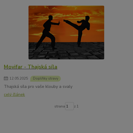
Movifar - Thajská síla
12
.
05
.
2025
Doplňky stravy
Thajská síla pro vaše klouby a svaly
celý článek
strana
z 1