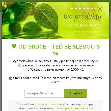
Slunce, koupání a horko dávají vlasům zabrat. Dopřejte jim šetrnou péči s
přírodní vlasovou kosmetikou.
0
ks
+420 606 912 887
CZK
za
0,00 Kč
9-18:00 hod.
Menu
💚 OD SRDCE - TEĎ SE SLEVOU 5
Hledat
%
Vyprodáváme sklad, aby zůstaly jen ty nejlepší produkty 🌿
👉 Zaregistrujte se do našeho newsletteru a získejte
Kategorie blogu
5 % slevu na první nákup nad 1000 Kč.
Přírodní kosmetika
📩 Stačí zadat e-mail. Píšeme jen tehdy, když to má smysl. Žádný
spam.
Ekologické čistící prostředky
Odeslat
Přírodní aromaterapie
Bio drogerie
Souhlasím se
zpracováním osobních údajů
pro účely registrace a přeji si
odebírat novinky e-mailem dle
podmínek zpracování osobních údajů
.