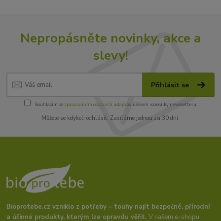
Nepropásněte novinky, akce a
slevy!
Přihlásit se
Souhlasím se
zpracováním osobních údajů
za účelem rozesílky newsletteru.
Můžete se kdykoli odhlásit. Zasíláme jednou za 30 dní.
Bioprotebe.cz vzniklo z potřeby – touhy najít bezpečné, přírodní
a účinné produkty, kterým lze opravdu věřit.
V našem e-shopu