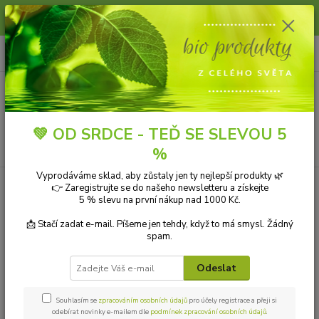
Slunce, koupání a horko dávají vlasům zabrat. Dopřejte jim šetrnou péči s
přírodní vlasovou kosmetikou.
0
ks
+420 606 912 887
CZK
za
0,00 Kč
9-18:00 hod.
Menu
💚 OD SRDCE - TEĎ SE SLEVOU 5
Hledat
%
Vyprodáváme sklad, aby zůstaly jen ty nejlepší produkty 🌿
👉 Zaregistrujte se do našeho newsletteru a získejte
Kategorie blogu
5 % slevu na první nákup nad 1000 Kč.
Přírodní kosmetika
📩 Stačí zadat e-mail. Píšeme jen tehdy, když to má smysl. Žádný
spam.
Ekologické čistící prostředky
Odeslat
Přírodní aromaterapie
Bio drogerie
Souhlasím se
zpracováním osobních údajů
pro účely registrace a přeji si
odebírat novinky e-mailem dle
podmínek zpracování osobních údajů
.