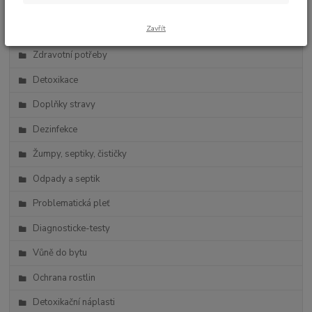
Zdravá výživa
Zavřít
Vlasová kosmetika
Zdravotní potřeby
Detoxikace
Doplňky stravy
Dezinfekce
Žumpy, septiky, čističky
Odpady a septik
Problematická pleť
Diagnosticke-testy
Vůně do bytu
Ochrana rostlin
Detoxikační náplasti