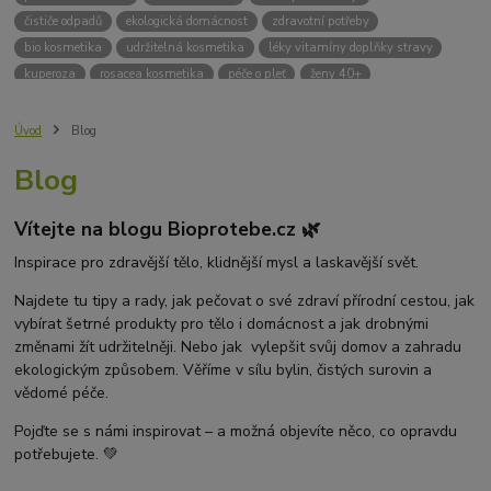
čističe odpadů
ekologická domácnost
zdravotní potřeby
bio kosmetika
udržitelná kosmetika
léky vitamíny doplňky stravy
kuperoza
rosacea kosmetika
péče o pleť
ženy 40+
odvápnění kávovaru
přírodní doplňky stravy
krémy na opalování
bez chemie
biodrogerie
bio čističe
životní prostředí
Úvod
Blog
ekologické čistící prosředky
bio drogerie
čistící prostředky na podlahu
Blog
Přírodní čistící prostředky
ekologické čistící prostředky na podlahu
přípravky na podlahu
čističe na podlahu
Lupy ve vlasech
Vítejte na blogu Bioprotebe.cz 🌿
Jak se zbavit lupů
Příčiny lupů
Léčba lupů
Antilupový šampon
Suchá pokožka hlavy a lupy
Přírodní prostředky na lupy
Inspirace pro zdravější tělo, klidnější mysl a laskavější svět.
Seboroická dermatitida a lupy
Šampon proti lupům
Najdete tu tipy a rady, jak pečovat o své zdraví přírodní cestou, jak
Mastná pokožka hlavy a lupy
Svědění pokožky hlavy
vybírat šetrné produkty pro tělo i domácnost a jak drobnými
Kvasinky a lupy
diadnostické testy
pH proužky
pH tester
změnami žít udržitelněji. Nebo jak vylepšit svůj domov a zahradu
měření moči
hodnota pH
kyselý
zásaditý
neutrální
ekologickým způsobem. Věříme v sílu bylin, čistých surovin a
měření pH
alkalická koupel
vědomé péče.
Pojďte se s námi inspirovat – a možná objevíte něco, co opravdu
potřebujete. 💚