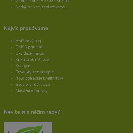
Osobní odběr v 25084 Křenice
Nedaří se vám zaplatit kartou
Nejvíc prodáváme
Hořčíkový olej
DMSO příručka
Likvidace hmyzu
Krém proti růžovce
Kolagen
Produkty bez předpisu
Tělo potřebuje kvalitní tuky
Sada pro růst vlasů
Masážní přípravky
Nevíte si s něčím rady?