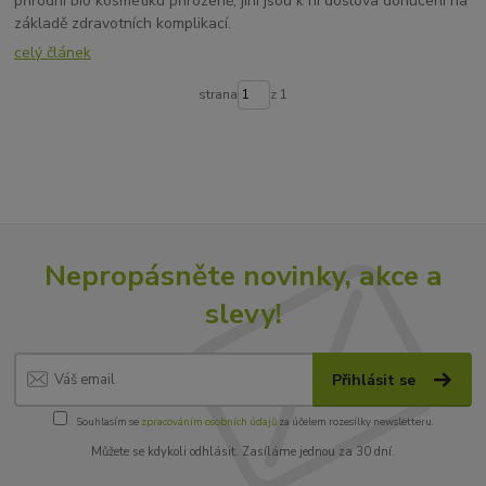
přírodní bio kosmetiku přirozeně, jiní jsou k ní doslova donuceni na
základě zdravotních komplikací.
celý článek
strana
z 1
Nepropásněte novinky, akce a
slevy!
Přihlásit se
Souhlasím se
zpracováním osobních údajů
za účelem rozesílky newsletteru.
Můžete se kdykoli odhlásit. Zasíláme jednou za 30 dní.