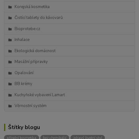
Korejská kosmetika
Čistící tablety do kávovarů
Bioprotebe.cz
Inhalace
Ekologická domácnost
Masážní přípravky
Opalování
BB krémy
Kuchyňské vybavení Lamart
Věrnostní systém
Štítky blogu
přírodní kosmetika
bez chemikálií
zdravý životní styl