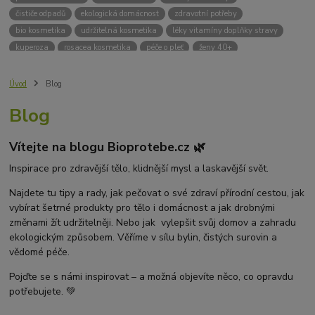
čističe odpadů
ekologická domácnost
zdravotní potřeby
bio kosmetika
udržitelná kosmetika
léky vitamíny doplňky stravy
kuperoza
rosacea kosmetika
péče o pleť
ženy 40+
odvápnění kávovaru
přírodní doplňky stravy
krémy na opalování
bez chemie
biodrogerie
bio čističe
životní prostředí
Úvod
Blog
ekologické čistící prosředky
bio drogerie
čistící prostředky na podlahu
Blog
Přírodní čistící prostředky
ekologické čistící prostředky na podlahu
přípravky na podlahu
čističe na podlahu
Lupy ve vlasech
Vítejte na blogu Bioprotebe.cz 🌿
Jak se zbavit lupů
Příčiny lupů
Léčba lupů
Antilupový šampon
Suchá pokožka hlavy a lupy
Přírodní prostředky na lupy
Inspirace pro zdravější tělo, klidnější mysl a laskavější svět.
Seboroická dermatitida a lupy
Šampon proti lupům
Najdete tu tipy a rady, jak pečovat o své zdraví přírodní cestou, jak
Mastná pokožka hlavy a lupy
Svědění pokožky hlavy
vybírat šetrné produkty pro tělo i domácnost a jak drobnými
Kvasinky a lupy
diadnostické testy
pH proužky
pH tester
změnami žít udržitelněji. Nebo jak vylepšit svůj domov a zahradu
měření moči
hodnota pH
kyselý
zásaditý
neutrální
ekologickým způsobem. Věříme v sílu bylin, čistých surovin a
měření pH
alkalická koupel
vědomé péče.
Pojďte se s námi inspirovat – a možná objevíte něco, co opravdu
potřebujete. 💚