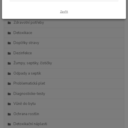
Zdravá výživa
Zavřít
Vlasová kosmetika
Zdravotní potřeby
Detoxikace
Doplňky stravy
Dezinfekce
Žumpy, septiky, čističky
Odpady a septik
Problematická pleť
Diagnosticke-testy
Vůně do bytu
Ochrana rostlin
Detoxikační náplasti