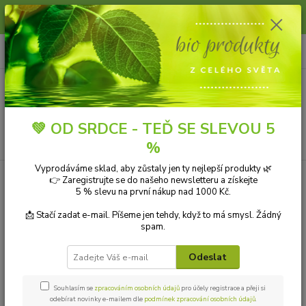
Slunce, koupání a horko dávají vlasům zabrat. Dopřejte jim šetrnou péči s
přírodní vlasovou kosmetikou.
0
ks
+420 606 912 887
CZK
za
0,00 Kč
9-18:00 hod.
Menu
💚 OD SRDCE - TEĎ SE SLEVOU 5
Hledat
%
Vyprodáváme sklad, aby zůstaly jen ty nejlepší produkty 🌿
👉 Zaregistrujte se do našeho newsletteru a získejte
Kategorie blogu
5 % slevu na první nákup nad 1000 Kč.
Přírodní kosmetika
📩 Stačí zadat e-mail. Píšeme jen tehdy, když to má smysl. Žádný
spam.
Ekologické čistící prostředky
Odeslat
Přírodní aromaterapie
Bio drogerie
Souhlasím se
zpracováním osobních údajů
pro účely registrace a přeji si
odebírat novinky e-mailem dle
podmínek zpracování osobních údajů
.