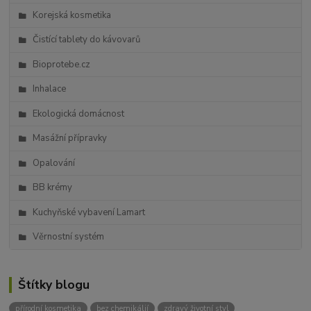
Korejská kosmetika
Čistící tablety do kávovarů
Bioprotebe.cz
Inhalace
Ekologická domácnost
Masážní přípravky
Opalování
BB krémy
Kuchyňské vybavení Lamart
Věrnostní systém
Štítky blogu
přírodní kosmetika
bez chemikálií
zdravý životní styl