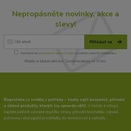
Nepropásněte novinky, akce a
slevy!
Přihlásit se
Souhlasím se
zpracováním osobních údajů
za účelem rozesílky newsletteru.
Můžete se kdykoli odhlásit. Zasíláme jednou za 30 dní.
Bioprotebe.cz vzniklo z potřeby – touhy najít bezpečné, přírodní
a účinné produkty, kterým lze opravdu věřit.
V našem e-shopu
najdete pečlivě vybrané doplňky stravy, přírodní kosmetiku, zdravé
potraviny i ekologické prostředky do domácnosti a zahrady.