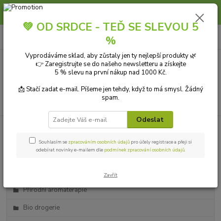
Slunce, koupání a horko dávají vlasům zabrat. Dopřejte jim šetrnou péči s
přírodní vlasovou kosmetikou.
💚 OD SRDCE - TEĎ SE SLEVOU 5
0
ks
+420 606 912 887
CZK
%
za
0,00 Kč
9-18:00 hod.
Vyprodáváme sklad, aby zůstaly jen ty nejlepší produkty 🌿
👉 Zaregistrujte se do našeho newsletteru a získejte
Menu
5 % slevu na první nákup nad 1000 Kč.
📩 Stačí zadat e-mail. Píšeme jen tehdy, když to má smysl. Žádný
spam.
Hledat
Odeslat
Kategorie blogu
Souhlasím se
zpracováním osobních údajů
pro účely registrace a přeji si
odebírat novinky e-mailem dle
podmínek zpracování osobních údajů
.
Přírodní kosmetika
Ekologické čistící prostředky
Zavřít
Přírodní aromaterapie
Bio drogerie