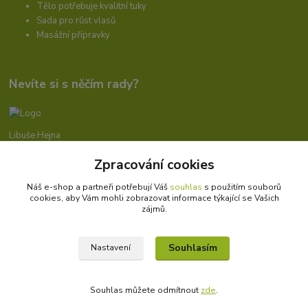
Tělo potřebuje kvalitní tuky
Sada pro růst vlasů
Masážní přípravky
Nevíte si s něčím rady?
Libuše Hejna
+420 606 912 887
Zpracování cookies
9-18:00 hod.
Náš e-shop a partneři potřebují Váš
souhlas
s použitím souborů
info@bioprotebe.cz
cookies, aby Vám mohli zobrazovat informace týkající se Vašich
zájmů.
Souhlasím
Nastavení
Bioprotebe.cz -
Přírodní certifikované produkty
//
Webdesign
: Poradnyweb.cz
Souhlas můžete odmítnout
zde
.
Vytvořeno na
Eshop-rychle.cz