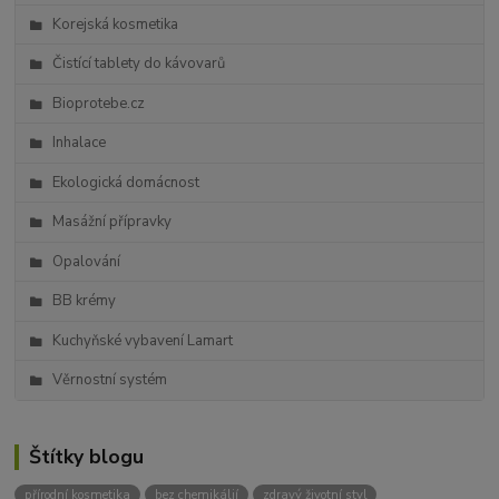
Korejská kosmetika
Čistící tablety do kávovarů
Bioprotebe.cz
Inhalace
Ekologická domácnost
Masážní přípravky
Opalování
BB krémy
Kuchyňské vybavení Lamart
Věrnostní systém
Štítky blogu
přírodní kosmetika
bez chemikálií
zdravý životní styl