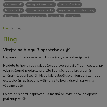
čističe odpadů
ekologická domácnost
zdravotní potřeby
bio kosmetika
udržitelná kosmetika
léky vitamíny doplňky stravy
kuperoza
rosacea kosmetika
péče o pleť
ženy 40+
odvápnění kávovaru
přírodní doplňky stravy
krémy na opalování
bez chemie
biodrogerie
bio čističe
životní prostředí
Úvod
Blog
ekologické čistící prosředky
bio drogerie
čistící prostředky na podlahu
Blog
Přírodní čistící prostředky
ekologické čistící prostředky na podlahu
přípravky na podlahu
čističe na podlahu
Lupy ve vlasech
Vítejte na blogu Bioprotebe.cz 🌿
Jak se zbavit lupů
Příčiny lupů
Léčba lupů
Antilupový šampon
Suchá pokožka hlavy a lupy
Přírodní prostředky na lupy
Inspirace pro zdravější tělo, klidnější mysl a laskavější svět.
Seboroická dermatitida a lupy
Šampon proti lupům
Najdete tu tipy a rady, jak pečovat o své zdraví přírodní cestou, jak
Mastná pokožka hlavy a lupy
Svědění pokožky hlavy
vybírat šetrné produkty pro tělo i domácnost a jak drobnými
Kvasinky a lupy
diadnostické testy
pH proužky
pH tester
změnami žít udržitelněji. Nebo jak vylepšit svůj domov a zahradu
měření moči
hodnota pH
kyselý
zásaditý
neutrální
ekologickým způsobem. Věříme v sílu bylin, čistých surovin a
měření pH
alkalická koupel
vědomé péče.
Pojďte se s námi inspirovat – a možná objevíte něco, co opravdu
potřebujete. 💚