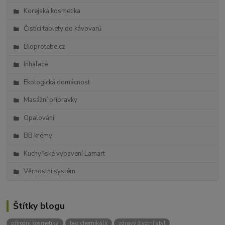
Korejská kosmetika
Čistící tablety do kávovarů
Bioprotebe.cz
Inhalace
Ekologická domácnost
Masážní přípravky
Opalování
BB krémy
Kuchyňské vybavení Lamart
Věrnostní systém
Štítky blogu
přírodní kosmetika
bez chemikálií
zdravý životní styl