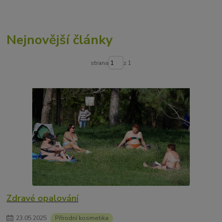
Nejnovější články
strana
z 1
Zdravé opalování
23
.
05
.
2025
Přírodní kosmetika