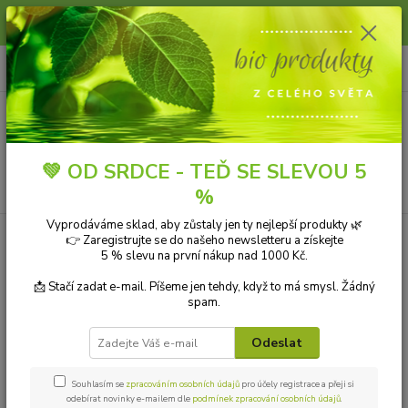
Slunce, koupání a horko dávají vlasům zabrat. Dopřejte jim šetrnou péči s
přírodní vlasovou kosmetikou.
0
ks
+420 606 912 887
CZK
za
0,00 Kč
9-18:00 hod.
Menu
💚 OD SRDCE - TEĎ SE SLEVOU 5
Hledat
%
Vyprodáváme sklad, aby zůstaly jen ty nejlepší produkty 🌿
👉 Zaregistrujte se do našeho newsletteru a získejte
Kategorie blogu
5 % slevu na první nákup nad 1000 Kč.
Přírodní kosmetika
📩 Stačí zadat e-mail. Píšeme jen tehdy, když to má smysl. Žádný
spam.
Ekologické čistící prostředky
Odeslat
Přírodní aromaterapie
Bio drogerie
Souhlasím se
zpracováním osobních údajů
pro účely registrace a přeji si
odebírat novinky e-mailem dle
podmínek zpracování osobních údajů
.