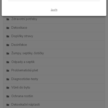
Zdravá výživa
Zavřít
Vlasová kosmetika
Zdravotní potřeby
Detoxikace
Doplňky stravy
Dezinfekce
Žumpy, septiky, čističky
Odpady a septik
Problematická pleť
Diagnosticke-testy
Vůně do bytu
Ochrana rostlin
Detoxikační náplasti