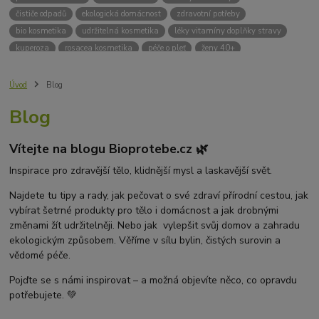
čističe odpadů
ekologická domácnost
zdravotní potřeby
bio kosmetika
udržitelná kosmetika
léky vitamíny doplňky stravy
kuperoza
rosacea kosmetika
péče o pleť
ženy 40+
odvápnění kávovaru
přírodní doplňky stravy
krémy na opalování
bez chemie
biodrogerie
bio čističe
životní prostředí
Úvod
Blog
ekologické čistící prosředky
bio drogerie
čistící prostředky na podlahu
Blog
Přírodní čistící prostředky
ekologické čistící prostředky na podlahu
přípravky na podlahu
čističe na podlahu
Lupy ve vlasech
Vítejte na blogu Bioprotebe.cz 🌿
Jak se zbavit lupů
Příčiny lupů
Léčba lupů
Antilupový šampon
Suchá pokožka hlavy a lupy
Přírodní prostředky na lupy
Inspirace pro zdravější tělo, klidnější mysl a laskavější svět.
Seboroická dermatitida a lupy
Šampon proti lupům
Najdete tu tipy a rady, jak pečovat o své zdraví přírodní cestou, jak
Mastná pokožka hlavy a lupy
Svědění pokožky hlavy
vybírat šetrné produkty pro tělo i domácnost a jak drobnými
Kvasinky a lupy
diadnostické testy
pH proužky
pH tester
změnami žít udržitelněji. Nebo jak vylepšit svůj domov a zahradu
měření moči
hodnota pH
kyselý
zásaditý
neutrální
ekologickým způsobem. Věříme v sílu bylin, čistých surovin a
měření pH
alkalická koupel
vědomé péče.
Pojďte se s námi inspirovat – a možná objevíte něco, co opravdu
potřebujete. 💚