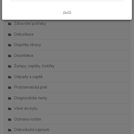
Zdravá výživa
Zavřít
Vlasová kosmetika
Zdravotní potřeby
Detoxikace
Doplňky stravy
Dezinfekce
Žumpy, septiky, čističky
Odpady a septik
Problematická pleť
Diagnosticke-testy
Vůně do bytu
Ochrana rostlin
Detoxikační náplasti