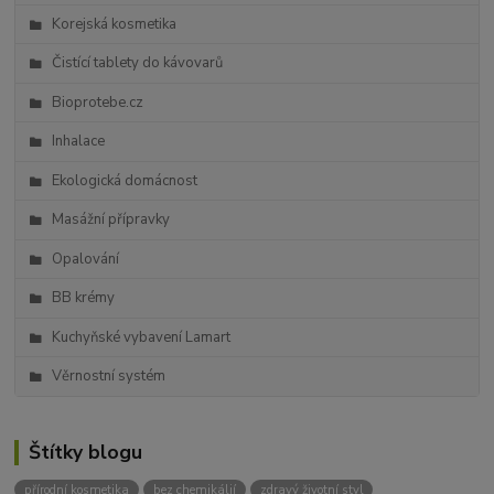
Korejská kosmetika
Čistící tablety do kávovarů
Bioprotebe.cz
Inhalace
Ekologická domácnost
Masážní přípravky
Opalování
BB krémy
Kuchyňské vybavení Lamart
Věrnostní systém
Štítky blogu
přírodní kosmetika
bez chemikálií
zdravý životní styl