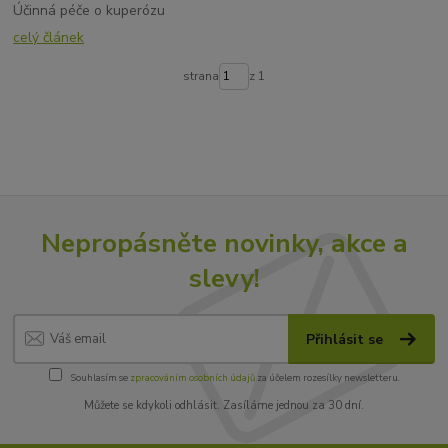
Účinná péče o kuperózu
celý článek
strana
z 1
Nepropásněte novinky, akce a
slevy!
Přihlásit se
Souhlasím se
zpracováním osobních údajů
za účelem rozesílky newsletteru.
Můžete se kdykoli odhlásit. Zasíláme jednou za 30 dní.