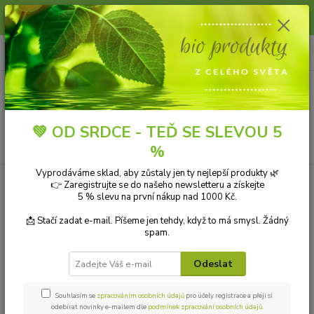
Slunce, koupání a horko dávají vlasům zabrat. Dopřejte jim šetrnou péči s
přírodní vlasovou kosmetikou.
0
ks
+420 606 912 887
CZK
za
0,00 Kč
9-18:00 hod.
Menu
💚 OD SRDCE - TEĎ SE SLEVOU 5
Hledat
%
Vyprodáváme sklad, aby zůstaly jen ty nejlepší produkty 🌿
👉 Zaregistrujte se do našeho newsletteru a získejte
Kategorie blogu
5 % slevu na první nákup nad 1000 Kč.
Přírodní kosmetika
📩 Stačí zadat e-mail. Píšeme jen tehdy, když to má smysl. Žádný
spam.
Ekologické čistící prostředky
Odeslat
Přírodní aromaterapie
Bio drogerie
Souhlasím se
zpracováním osobních údajů
pro účely registrace a přeji si
odebírat novinky e-mailem dle
podmínek zpracování osobních údajů
.