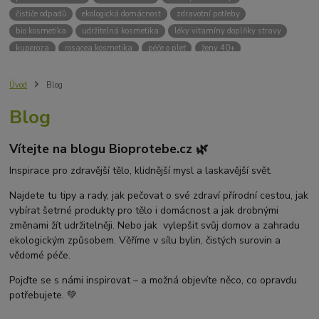
čističe odpadů
ekologická domácnost
zdravotní potřeby
bio kosmetika
udržitelná kosmetika
léky vitamíny doplňky stravy
kuperoza
rosacea kosmetika
péče o pleť
ženy 40+
odvápnění kávovaru
přírodní doplňky stravy
krémy na opalování
bez chemie
biodrogerie
bio čističe
životní prostředí
Úvod
Blog
ekologické čistící prosředky
bio drogerie
čistící prostředky na podlahu
Blog
Přírodní čistící prostředky
ekologické čistící prostředky na podlahu
přípravky na podlahu
čističe na podlahu
Lupy ve vlasech
Vítejte na blogu Bioprotebe.cz 🌿
Jak se zbavit lupů
Příčiny lupů
Léčba lupů
Antilupový šampon
Suchá pokožka hlavy a lupy
Přírodní prostředky na lupy
Inspirace pro zdravější tělo, klidnější mysl a laskavější svět.
Seboroická dermatitida a lupy
Šampon proti lupům
Najdete tu tipy a rady, jak pečovat o své zdraví přírodní cestou, jak
Mastná pokožka hlavy a lupy
Svědění pokožky hlavy
vybírat šetrné produkty pro tělo i domácnost a jak drobnými
Kvasinky a lupy
diadnostické testy
pH proužky
pH tester
změnami žít udržitelněji. Nebo jak vylepšit svůj domov a zahradu
měření moči
hodnota pH
kyselý
zásaditý
neutrální
ekologickým způsobem. Věříme v sílu bylin, čistých surovin a
měření pH
alkalická koupel
vědomé péče.
Pojďte se s námi inspirovat – a možná objevíte něco, co opravdu
potřebujete. 💚