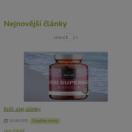
Nejnovější články
strana
z 1
Krill olej účinky
30
.
09
.
2025
Doplňky stravy
celý článek