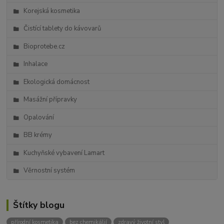
Korejská kosmetika
Čistící tablety do kávovarů
Bioprotebe.cz
Inhalace
Ekologická domácnost
Masážní přípravky
Opalování
BB krémy
Kuchyňské vybavení Lamart
Věrnostní systém
Štítky blogu
přírodní kosmetika
bez chemikálií
zdravý životní styl