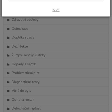
Zdravá výživa
Zavřít
Vlasová kosmetika
Zdravotní potřeby
Detoxikace
Doplňky stravy
Dezinfekce
Žumpy, septiky, čističky
Odpady a septik
Problematická pleť
Diagnosticke-testy
Vůně do bytu
Ochrana rostlin
Detoxikační náplasti