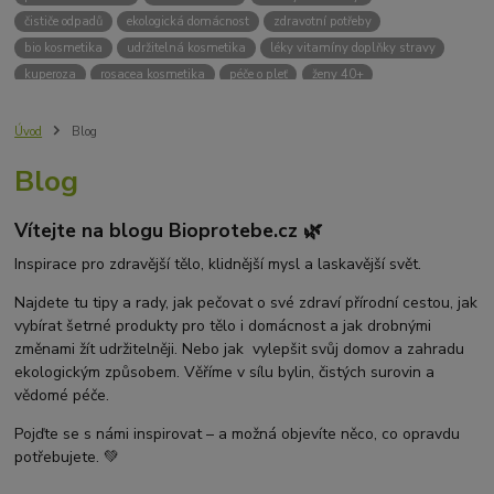
čističe odpadů
ekologická domácnost
zdravotní potřeby
bio kosmetika
udržitelná kosmetika
léky vitamíny doplňky stravy
kuperoza
rosacea kosmetika
péče o pleť
ženy 40+
odvápnění kávovaru
přírodní doplňky stravy
krémy na opalování
bez chemie
biodrogerie
bio čističe
životní prostředí
Úvod
Blog
ekologické čistící prosředky
bio drogerie
čistící prostředky na podlahu
Blog
Přírodní čistící prostředky
ekologické čistící prostředky na podlahu
přípravky na podlahu
čističe na podlahu
Lupy ve vlasech
Vítejte na blogu Bioprotebe.cz 🌿
Jak se zbavit lupů
Příčiny lupů
Léčba lupů
Antilupový šampon
Suchá pokožka hlavy a lupy
Přírodní prostředky na lupy
Inspirace pro zdravější tělo, klidnější mysl a laskavější svět.
Seboroická dermatitida a lupy
Šampon proti lupům
Najdete tu tipy a rady, jak pečovat o své zdraví přírodní cestou, jak
Mastná pokožka hlavy a lupy
Svědění pokožky hlavy
vybírat šetrné produkty pro tělo i domácnost a jak drobnými
Kvasinky a lupy
diadnostické testy
pH proužky
pH tester
změnami žít udržitelněji. Nebo jak vylepšit svůj domov a zahradu
měření moči
hodnota pH
kyselý
zásaditý
neutrální
ekologickým způsobem. Věříme v sílu bylin, čistých surovin a
měření pH
alkalická koupel
vědomé péče.
Pojďte se s námi inspirovat – a možná objevíte něco, co opravdu
potřebujete. 💚