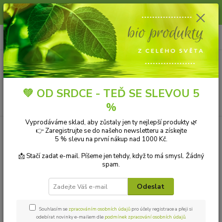
Slunce, koupání a horko dávají vlasům zabrat. Dopřejte jim šetrnou péči s
přírodní vlasovou kosmetikou.
0
ks
+420 606 912 887
CZK
za
0,00 Kč
9-18:00 hod.
Menu
💚 OD SRDCE - TEĎ SE SLEVOU 5
Hledat
%
Vyprodáváme sklad, aby zůstaly jen ty nejlepší produkty 🌿
👉 Zaregistrujte se do našeho newsletteru a získejte
Kategorie blogu
5 % slevu na první nákup nad 1000 Kč.
Přírodní kosmetika
📩 Stačí zadat e-mail. Píšeme jen tehdy, když to má smysl. Žádný
spam.
Ekologické čistící prostředky
Odeslat
Přírodní aromaterapie
Bio drogerie
Souhlasím se
zpracováním osobních údajů
pro účely registrace a přeji si
odebírat novinky e-mailem dle
podmínek zpracování osobních údajů
.