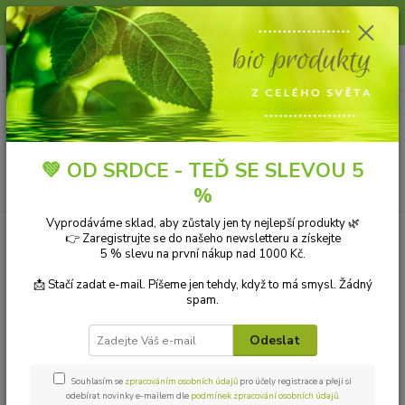
Slunce, koupání a horko dávají vlasům zabrat. Dopřejte jim šetrnou péči s
přírodní vlasovou kosmetikou.
0
ks
+420 606 912 887
CZK
za
0,00 Kč
9-18:00 hod.
Menu
💚 OD SRDCE - TEĎ SE SLEVOU 5
Hledat
%
Vyprodáváme sklad, aby zůstaly jen ty nejlepší produkty 🌿
👉 Zaregistrujte se do našeho newsletteru a získejte
Kategorie blogu
5 % slevu na první nákup nad 1000 Kč.
Přírodní kosmetika
📩 Stačí zadat e-mail. Píšeme jen tehdy, když to má smysl. Žádný
spam.
Ekologické čistící prostředky
Odeslat
Přírodní aromaterapie
Bio drogerie
Souhlasím se
zpracováním osobních údajů
pro účely registrace a přeji si
odebírat novinky e-mailem dle
podmínek zpracování osobních údajů
.