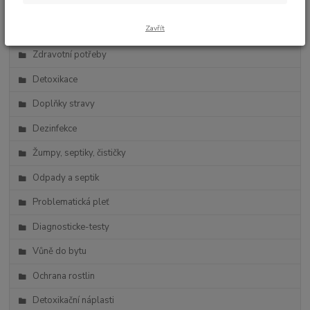
Zdravá výživa
Zavřít
Vlasová kosmetika
Zdravotní potřeby
Detoxikace
Doplňky stravy
Dezinfekce
Žumpy, septiky, čističky
Odpady a septik
Problematická pleť
Diagnosticke-testy
Vůně do bytu
Ochrana rostlin
Detoxikační náplasti