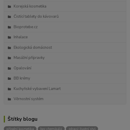
Korejská kosmetika
Čistící tablety do kávovarů
Bioprotebe.cz
Inhalace
Ekologická domácnost
Masážní přípravky
Opalování
BB krémy
Kuchyňské vybavení Lamart
Věrnostní systém
Štítky blogu
přírodní kosmetika
bez chemikálií
zdravý životní styl