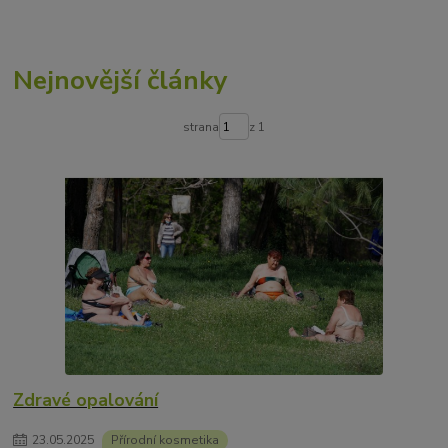
Nejnovější články
strana
z 1
Zdravé opalování
23
.
05
.
2025
Přírodní kosmetika