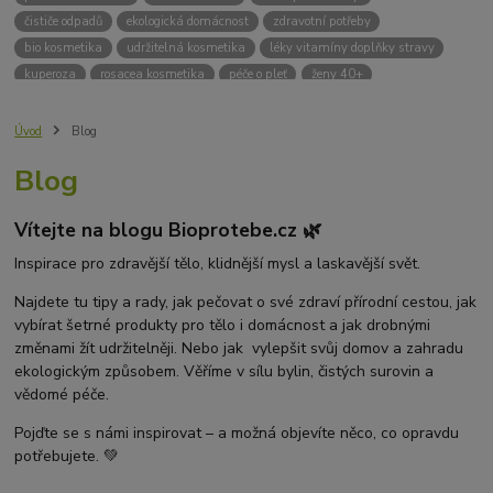
čističe odpadů
ekologická domácnost
zdravotní potřeby
bio kosmetika
udržitelná kosmetika
léky vitamíny doplňky stravy
kuperoza
rosacea kosmetika
péče o pleť
ženy 40+
odvápnění kávovaru
přírodní doplňky stravy
krémy na opalování
bez chemie
biodrogerie
bio čističe
životní prostředí
Úvod
Blog
ekologické čistící prosředky
bio drogerie
čistící prostředky na podlahu
Blog
Přírodní čistící prostředky
ekologické čistící prostředky na podlahu
přípravky na podlahu
čističe na podlahu
Lupy ve vlasech
Vítejte na blogu Bioprotebe.cz 🌿
Jak se zbavit lupů
Příčiny lupů
Léčba lupů
Antilupový šampon
Suchá pokožka hlavy a lupy
Přírodní prostředky na lupy
Inspirace pro zdravější tělo, klidnější mysl a laskavější svět.
Seboroická dermatitida a lupy
Šampon proti lupům
Najdete tu tipy a rady, jak pečovat o své zdraví přírodní cestou, jak
Mastná pokožka hlavy a lupy
Svědění pokožky hlavy
vybírat šetrné produkty pro tělo i domácnost a jak drobnými
Kvasinky a lupy
diadnostické testy
pH proužky
pH tester
změnami žít udržitelněji. Nebo jak vylepšit svůj domov a zahradu
měření moči
hodnota pH
kyselý
zásaditý
neutrální
ekologickým způsobem. Věříme v sílu bylin, čistých surovin a
měření pH
alkalická koupel
vědomé péče.
Pojďte se s námi inspirovat – a možná objevíte něco, co opravdu
potřebujete. 💚