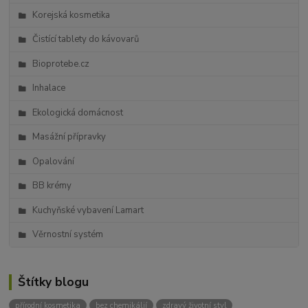
Korejská kosmetika
Čistící tablety do kávovarů
Bioprotebe.cz
Inhalace
Ekologická domácnost
Masážní přípravky
Opalování
BB krémy
Kuchyňské vybavení Lamart
Věrnostní systém
Štítky blogu
přírodní kosmetika
bez chemikálií
zdravý životní styl