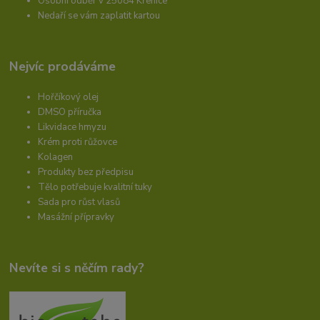
Osobní odběr v 25084 Křenice
Nedaří se vám zaplatit kartou
Nejvíc prodáváme
Hořčíkový olej
DMSO příručka
Likvidace hmyzu
Krém proti růžovce
Kolagen
Produkty bez předpisu
Tělo potřebuje kvalitní tuky
Sada pro růst vlasů
Masážní přípravky
Nevíte si s něčím rady?