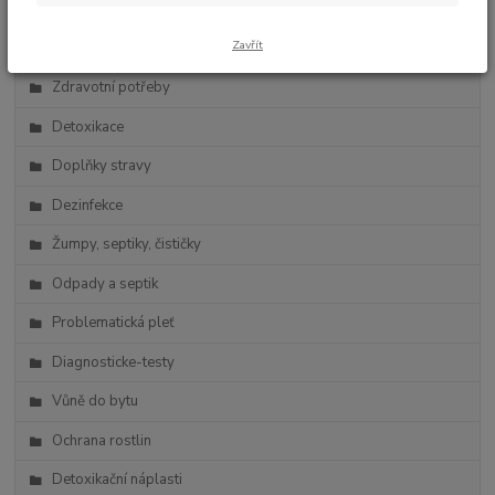
Zdravá výživa
Zavřít
Vlasová kosmetika
Zdravotní potřeby
Detoxikace
Doplňky stravy
Dezinfekce
Žumpy, septiky, čističky
Odpady a septik
Problematická pleť
Diagnosticke-testy
Vůně do bytu
Ochrana rostlin
Detoxikační náplasti