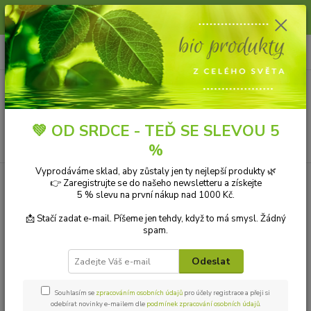
Slunce, koupání a horko dávají vlasům zabrat. Dopřejte jim šetrnou péči s
přírodní vlasovou kosmetikou.
0
ks
+420 606 912 887
CZK
za
0,00 Kč
9-18:00 hod.
Menu
💚 OD SRDCE - TEĎ SE SLEVOU 5
Hledat
%
Vyprodáváme sklad, aby zůstaly jen ty nejlepší produkty 🌿
👉 Zaregistrujte se do našeho newsletteru a získejte
Kategorie blogu
5 % slevu na první nákup nad 1000 Kč.
Přírodní kosmetika
📩 Stačí zadat e-mail. Píšeme jen tehdy, když to má smysl. Žádný
spam.
Ekologické čistící prostředky
Odeslat
Přírodní aromaterapie
Bio drogerie
Souhlasím se
zpracováním osobních údajů
pro účely registrace a přeji si
odebírat novinky e-mailem dle
podmínek zpracování osobních údajů
.