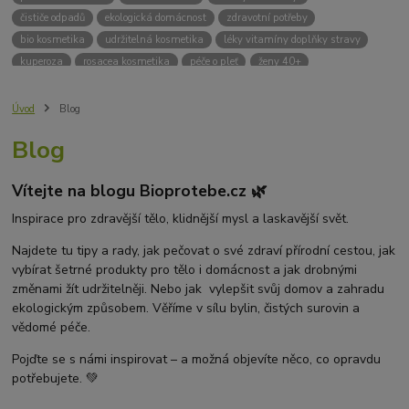
čističe odpadů
ekologická domácnost
zdravotní potřeby
bio kosmetika
udržitelná kosmetika
léky vitamíny doplňky stravy
kuperoza
rosacea kosmetika
péče o pleť
ženy 40+
odvápnění kávovaru
přírodní doplňky stravy
krémy na opalování
bez chemie
biodrogerie
bio čističe
životní prostředí
Úvod
Blog
ekologické čistící prosředky
bio drogerie
čistící prostředky na podlahu
Blog
Přírodní čistící prostředky
ekologické čistící prostředky na podlahu
přípravky na podlahu
čističe na podlahu
Lupy ve vlasech
Vítejte na blogu Bioprotebe.cz 🌿
Jak se zbavit lupů
Příčiny lupů
Léčba lupů
Antilupový šampon
Suchá pokožka hlavy a lupy
Přírodní prostředky na lupy
Inspirace pro zdravější tělo, klidnější mysl a laskavější svět.
Seboroická dermatitida a lupy
Šampon proti lupům
Najdete tu tipy a rady, jak pečovat o své zdraví přírodní cestou, jak
Mastná pokožka hlavy a lupy
Svědění pokožky hlavy
vybírat šetrné produkty pro tělo i domácnost a jak drobnými
Kvasinky a lupy
diadnostické testy
pH proužky
pH tester
změnami žít udržitelněji. Nebo jak vylepšit svůj domov a zahradu
měření moči
hodnota pH
kyselý
zásaditý
neutrální
ekologickým způsobem. Věříme v sílu bylin, čistých surovin a
měření pH
alkalická koupel
vědomé péče.
Pojďte se s námi inspirovat – a možná objevíte něco, co opravdu
potřebujete. 💚