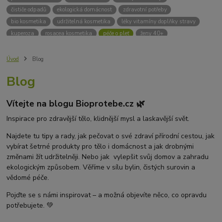
čističe odpadů
ekologická domácnost
zdravotní potřeby
bio kosmetika
udržitelná kosmetika
léky vitamíny doplňky stravy
kuperoza
rosacea kosmetika
péče o pleť
ženy 40+
odvápnění kávovaru
přírodní doplňky stravy
krémy na opalování
bez chemie
biodrogerie
bio čističe
životní prostředí
Úvod
Blog
ekologické čistící prosředky
bio drogerie
čistící prostředky na podlahu
Blog
Přírodní čistící prostředky
ekologické čistící prostředky na podlahu
přípravky na podlahu
čističe na podlahu
Lupy ve vlasech
Vítejte na blogu Bioprotebe.cz 🌿
Jak se zbavit lupů
Příčiny lupů
Léčba lupů
Antilupový šampon
Suchá pokožka hlavy a lupy
Přírodní prostředky na lupy
Inspirace pro zdravější tělo, klidnější mysl a laskavější svět.
Seboroická dermatitida a lupy
Šampon proti lupům
Najdete tu tipy a rady, jak pečovat o své zdraví přírodní cestou, jak
Mastná pokožka hlavy a lupy
Svědění pokožky hlavy
vybírat šetrné produkty pro tělo i domácnost a jak drobnými
Kvasinky a lupy
diadnostické testy
pH proužky
pH tester
změnami žít udržitelněji. Nebo jak vylepšit svůj domov a zahradu
měření moči
hodnota pH
kyselý
zásaditý
neutrální
ekologickým způsobem. Věříme v sílu bylin, čistých surovin a
měření pH
alkalická koupel
vědomé péče.
Pojďte se s námi inspirovat – a možná objevíte něco, co opravdu
potřebujete. 💚