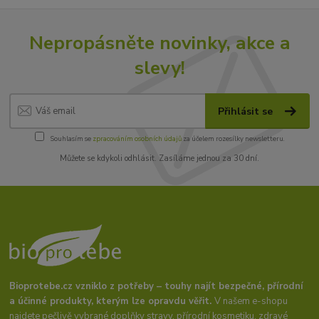
Nepropásněte novinky, akce a
slevy!
Přihlásit se
Souhlasím se
zpracováním osobních údajů
za účelem rozesílky newsletteru.
Můžete se kdykoli odhlásit. Zasíláme jednou za 30 dní.
Bioprotebe.cz vzniklo z potřeby – touhy najít bezpečné, přírodní
a účinné produkty, kterým lze opravdu věřit.
V našem e-shopu
najdete pečlivě vybrané doplňky stravy, přírodní kosmetiku, zdravé