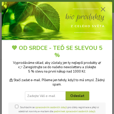
Slunce, koupání a horko dávají vlasům zabrat. Dopřejte jim šetrnou péči s
přírodní vlasovou kosmetikou.
0
ks
+420 606 912 887
CZK
za
0,00 Kč
9-18:00 hod.
Menu
💚 OD SRDCE - TEĎ SE SLEVOU 5
Hledat
%
Vyprodáváme sklad, aby zůstaly jen ty nejlepší produkty 🌿
👉 Zaregistrujte se do našeho newsletteru a získejte
Kategorie blogu
5 % slevu na první nákup nad 1000 Kč.
Přírodní kosmetika
📩 Stačí zadat e-mail. Píšeme jen tehdy, když to má smysl. Žádný
spam.
Ekologické čistící prostředky
Odeslat
Přírodní aromaterapie
Bio drogerie
Souhlasím se
zpracováním osobních údajů
pro účely registrace a přeji si
odebírat novinky e-mailem dle
podmínek zpracování osobních údajů
.