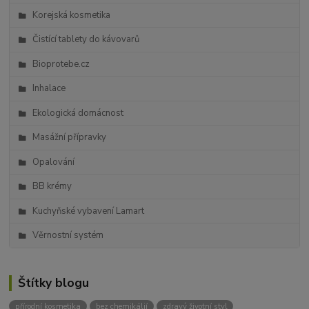
Korejská kosmetika
Čistící tablety do kávovarů
Bioprotebe.cz
Inhalace
Ekologická domácnost
Masážní přípravky
Opalování
BB krémy
Kuchyňské vybavení Lamart
Věrnostní systém
Štítky blogu
přírodní kosmetika
bez chemikálií
zdravý životní styl