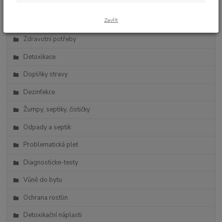
Zdravá výživa
Zavřít
Vlasová kosmetika
Zdravotní potřeby
Detoxikace
Doplňky stravy
Dezinfekce
Žumpy, septiky, čističky
Odpady a septik
Problematická pleť
Diagnosticke-testy
Vůně do bytu
Ochrana rostlin
Detoxikační náplasti