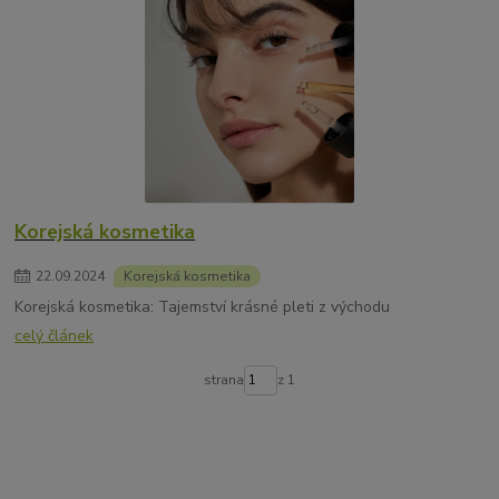
Korejská kosmetika
22
.
09
.
2024
Korejská kosmetika
Korejská kosmetika: Tajemství krásné pleti z východu
celý článek
strana
z 1