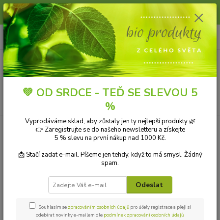
Slunce, koupání a horko dávají vlasům zabrat. Dopřejte jim šetrnou péči s
přírodní vlasovou kosmetikou.
0
ks
+420 606 912 887
CZK
za
0,00 Kč
9-18:00 hod.
Menu
💚 OD SRDCE - TEĎ SE SLEVOU 5
Hledat
%
Vyprodáváme sklad, aby zůstaly jen ty nejlepší produkty 🌿
👉 Zaregistrujte se do našeho newsletteru a získejte
Kategorie blogu
5 % slevu na první nákup nad 1000 Kč.
Přírodní kosmetika
📩 Stačí zadat e-mail. Píšeme jen tehdy, když to má smysl. Žádný
spam.
Ekologické čistící prostředky
Odeslat
Přírodní aromaterapie
Bio drogerie
Souhlasím se
zpracováním osobních údajů
pro účely registrace a přeji si
odebírat novinky e-mailem dle
podmínek zpracování osobních údajů
.