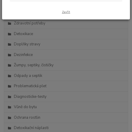
Zdravá výživa
Zavřít
Vlasová kosmetika
Zdravotní potřeby
Detoxikace
Doplňky stravy
Dezinfekce
Žumpy, septiky, čističky
Odpady a septik
Problematická pleť
Diagnosticke-testy
Vůně do bytu
Ochrana rostlin
Detoxikační náplasti