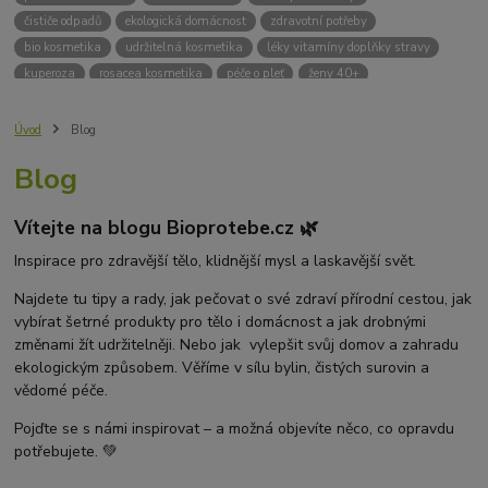
čističe odpadů
ekologická domácnost
zdravotní potřeby
bio kosmetika
udržitelná kosmetika
léky vitamíny doplňky stravy
kuperoza
rosacea kosmetika
péče o pleť
ženy 40+
odvápnění kávovaru
přírodní doplňky stravy
krémy na opalování
bez chemie
biodrogerie
bio čističe
životní prostředí
Úvod
Blog
ekologické čistící prosředky
bio drogerie
čistící prostředky na podlahu
Blog
Přírodní čistící prostředky
ekologické čistící prostředky na podlahu
přípravky na podlahu
čističe na podlahu
Lupy ve vlasech
Vítejte na blogu Bioprotebe.cz 🌿
Jak se zbavit lupů
Příčiny lupů
Léčba lupů
Antilupový šampon
Suchá pokožka hlavy a lupy
Přírodní prostředky na lupy
Inspirace pro zdravější tělo, klidnější mysl a laskavější svět.
Seboroická dermatitida a lupy
Šampon proti lupům
Najdete tu tipy a rady, jak pečovat o své zdraví přírodní cestou, jak
Mastná pokožka hlavy a lupy
Svědění pokožky hlavy
vybírat šetrné produkty pro tělo i domácnost a jak drobnými
Kvasinky a lupy
diadnostické testy
pH proužky
pH tester
změnami žít udržitelněji. Nebo jak vylepšit svůj domov a zahradu
měření moči
hodnota pH
kyselý
zásaditý
neutrální
ekologickým způsobem. Věříme v sílu bylin, čistých surovin a
měření pH
alkalická koupel
vědomé péče.
Pojďte se s námi inspirovat – a možná objevíte něco, co opravdu
potřebujete. 💚