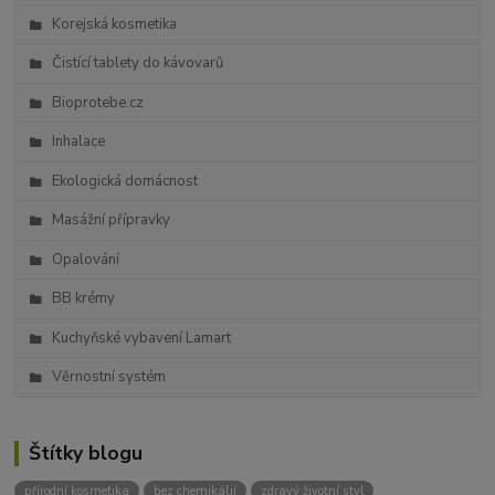
Korejská kosmetika
Čistící tablety do kávovarů
Bioprotebe.cz
Inhalace
Ekologická domácnost
Masážní přípravky
Opalování
BB krémy
Kuchyňské vybavení Lamart
Věrnostní systém
Štítky blogu
přírodní kosmetika
bez chemikálií
zdravý životní styl