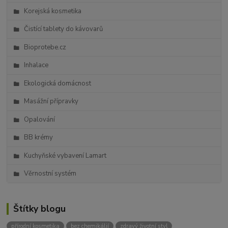
Korejská kosmetika
Čistící tablety do kávovarů
Bioprotebe.cz
Inhalace
Ekologická domácnost
Masážní přípravky
Opalování
BB krémy
Kuchyňské vybavení Lamart
Věrnostní systém
Štítky blogu
přírodní kosmetika
bez chemikálií
zdravý životní styl