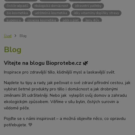
čističe odpadů
ekologická domácnost
zdravotní potřeby
bio kosmetika
udržitelná kosmetika
léky vitamíny doplňky stravy
kuperoza
rosacea kosmetika
péče o pleť
ženy 40+
odvápnění kávovaru
přírodní doplňky stravy
krémy na opalování
bez chemie
biodrogerie
bio čističe
životní prostředí
Úvod
Blog
ekologické čistící prosředky
bio drogerie
čistící prostředky na podlahu
Blog
Přírodní čistící prostředky
ekologické čistící prostředky na podlahu
přípravky na podlahu
čističe na podlahu
Lupy ve vlasech
Vítejte na blogu Bioprotebe.cz 🌿
Jak se zbavit lupů
Příčiny lupů
Léčba lupů
Antilupový šampon
Suchá pokožka hlavy a lupy
Přírodní prostředky na lupy
Inspirace pro zdravější tělo, klidnější mysl a laskavější svět.
Seboroická dermatitida a lupy
Šampon proti lupům
Najdete tu tipy a rady, jak pečovat o své zdraví přírodní cestou, jak
Mastná pokožka hlavy a lupy
Svědění pokožky hlavy
vybírat šetrné produkty pro tělo i domácnost a jak drobnými
Kvasinky a lupy
diadnostické testy
pH proužky
pH tester
změnami žít udržitelněji. Nebo jak vylepšit svůj domov a zahradu
měření moči
hodnota pH
kyselý
zásaditý
neutrální
ekologickým způsobem. Věříme v sílu bylin, čistých surovin a
měření pH
alkalická koupel
vědomé péče.
Pojďte se s námi inspirovat – a možná objevíte něco, co opravdu
potřebujete. 💚