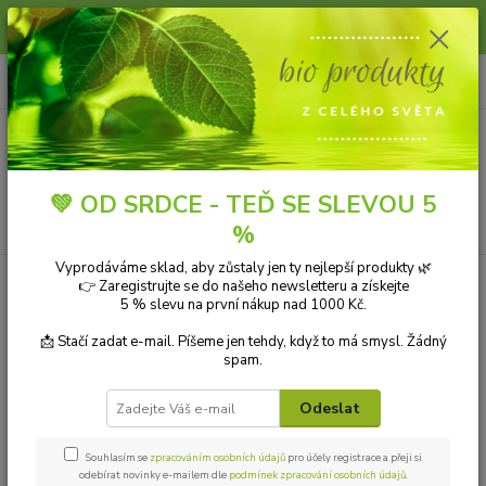
Slunce, koupání a horko dávají vlasům zabrat. Dopřejte jim šetrnou péči s
přírodní vlasovou kosmetikou.
0
ks
+420 606 912 887
CZK
za
0,00 Kč
9-18:00 hod.
Menu
💚 OD SRDCE - TEĎ SE SLEVOU 5
Hledat
%
Vyprodáváme sklad, aby zůstaly jen ty nejlepší produkty 🌿
👉 Zaregistrujte se do našeho newsletteru a získejte
Kategorie blogu
5 % slevu na první nákup nad 1000 Kč.
Přírodní kosmetika
📩 Stačí zadat e-mail. Píšeme jen tehdy, když to má smysl. Žádný
spam.
Ekologické čistící prostředky
Odeslat
Přírodní aromaterapie
Bio drogerie
Souhlasím se
zpracováním osobních údajů
pro účely registrace a přeji si
odebírat novinky e-mailem dle
podmínek zpracování osobních údajů
.