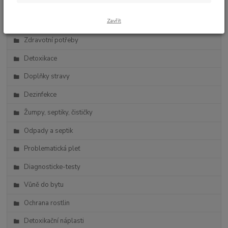
Zdravá výživa
Zavřít
Vlasová kosmetika
Zdravotní potřeby
Detoxikace
Doplňky stravy
Dezinfekce
Žumpy, septiky, čističky
Odpady a septik
Problematická pleť
Diagnosticke-testy
Vůně do bytu
Ochrana rostlin
Detoxikační náplasti