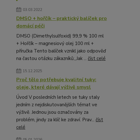
03.03.2022
DMSO + hořčík – praktický balíček pro
domácí péči
DMSO (Dimethylsulfoxid) 99,9 % 100 ml
+ Hořčík – magnesiový olej 100 ml +
příručka Tento balíček vznikl jako odpověď
na častou otázku zákazníků:„Jak ...
číst celé
15.12.2025
Proč tělo potřebuje kvalitní tuky:
oleje, které dávají výživě smysl
Úvod V posledních letech se tuky staly
jedním z nejdiskutovanějších témat ve
výživě. Jednou jsou označovány za
problém, jindy za klíč ke zdraví. Prav...
číst
celé
05.01.2026