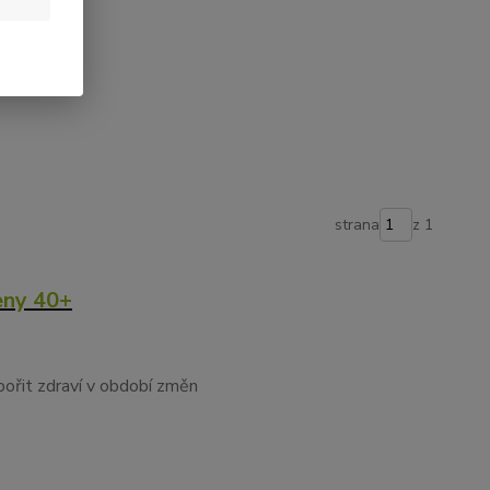
te. 💚
strana
z 1
eny 40+
pořit zdraví v období změn