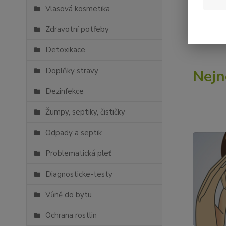
Vlasová kosmetika
Pojďte se
Zdravotní potřeby
Detoxikace
Doplňky stravy
Nejn
Dezinfekce
Žumpy, septiky, čističky
Odpady a septik
Problematická pleť
Diagnosticke-testy
Vůně do bytu
Ochrana rostlin