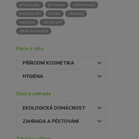
pH proužky
pH tester
měření moči
hodnota pH
kyselý
zásaditý
neutrální
měření pH
alkalická koupel
Péče o tělo
PŘÍRODNÍ KOSMETIKA
HYGIENA
Dům a zahrada
EKOLOGICKÁ DOMÁCNOST
ZAHRADA A PĚSTOVÁNÍ
Zdraví a výživa