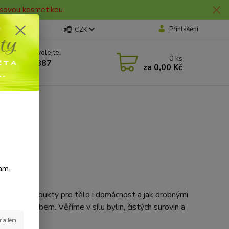
lasovou kosmetikou.
Přihlášení
CZK
 si rady? Zavolejte.
0
ks
 606 912 887
za
0,00 Kč
0 hod.
am.
at šetrné produkty pro tělo i domácnost a jak drobnými
kým způsobem. Věříme v sílu bylin, čistých surovin a
-mailem