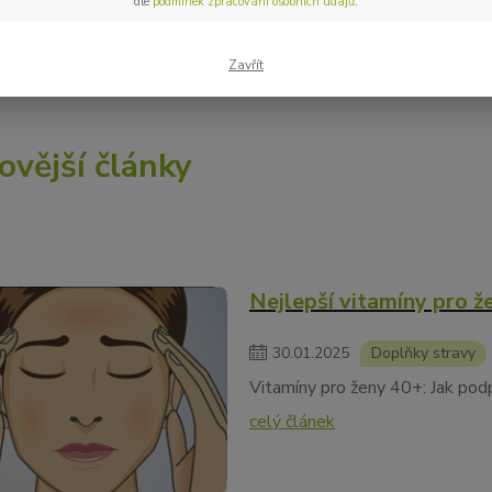
dle
podmínek zpracování osobních údajů
.
 s námi inspirovat – a možná objevíte něco, co opravdu potřebuje
Zavřít
ovější články
Nejlepší vitamíny pro ž
30
.
01
.
2025
Doplňky stravy
Vitamíny pro ženy 40+: Jak pod
celý článek