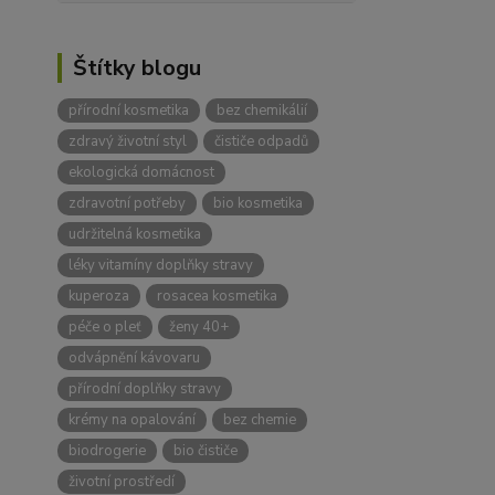
Štítky blogu
přírodní kosmetika
bez chemikálií
zdravý životní styl
čističe odpadů
ekologická domácnost
zdravotní potřeby
bio kosmetika
udržitelná kosmetika
léky vitamíny doplňky stravy
kuperoza
rosacea kosmetika
péče o pleť
ženy 40+
odvápnění kávovaru
přírodní doplňky stravy
krémy na opalování
bez chemie
biodrogerie
bio čističe
životní prostředí