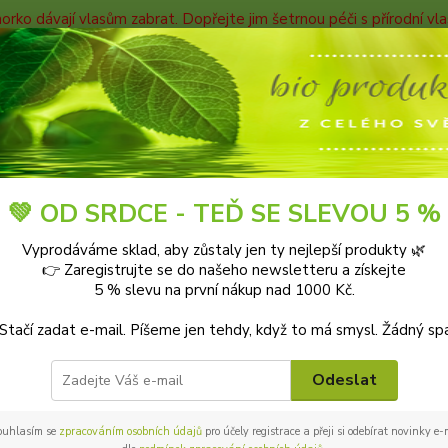
horko dávají vlasům zabrat. Dopřejte jim šetrnou péči s přírodní v
TAKTY
Blog
Nevíte
Hledat
+420
9-18:0
Blog
💚 OD SRDCE - TEĎ SE SLEVOU 5 %
Vyprodáváme sklad, aby zůstaly jen ty nejlepší produkty 🌿
👉 Zaregistrujte se do našeho newsletteru a získejte
5 % slevu na první nákup nad 1000 Kč.
 na blogu Bioprotebe.cz 🌿
 Stačí zadat e-mail. Píšeme jen tehdy, když to má smysl. Žádný sp
pro zdravější tělo, klidnější mysl a laskavější svět.
Odeslat
u tipy a rady, jak pečovat o své zdraví přírodní cestou, jak vybír
ít udržitelněji. Nebo jak vylepšit svůj domov a zahradu ekologic
éče.
ouhlasím se
zpracováním osobních údajů
pro účely registrace a přeji si odebírat novinky e