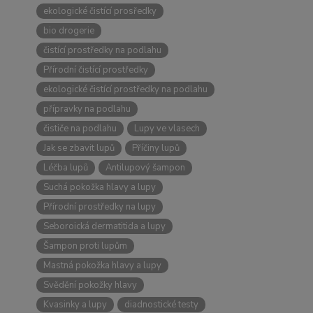
ekologické čistící prosředky
bio drogerie
čistící prostředky na podlahu
Přírodní čistící prostředky
ekologické čistící prostředky na podlahu
přípravky na podlahu
čističe na podlahu
Lupy ve vlasech
Jak se zbavit lupů
Příčiny lupů
Léčba lupů
Antilupový šampon
Suchá pokožka hlavy a lupy
Přírodní prostředky na lupy
Seboroická dermatitida a lupy
Šampon proti lupům
Mastná pokožka hlavy a lupy
Svědění pokožky hlavy
Kvasinky a lupy
diadnostické testy