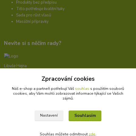
Produkty bez předpisu
Tělo potřebuje kvalitní tuky
Sada pro růst vlasů
Masážní přípravky
Nevíte si s něčím rady?
Libuše Hejna
+420 606 912 887
Zpracování cookies
9-18:00 hod.
Náš e-shop a partneři potřebují Váš
souhlas
s použitím souborů
info@bioprotebe.cz
cookies, aby Vám mohli zobrazovat informace týkající se Vašich
zájmů.
Souhlasím
Nastavení
Bioprotebe.cz -
Přírodní certifikované produkty
//
Webdesign
: Poradnyweb.cz
Souhlas můžete odmítnout
zde
.