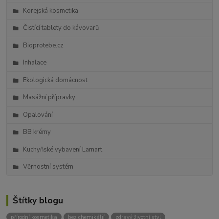
Korejská kosmetika
Čistící tablety do kávovarů
Bioprotebe.cz
Inhalace
Ekologická domácnost
Masážní přípravky
Opalování
BB krémy
Kuchyňské vybavení Lamart
Věrnostní systém
Štítky blogu
přírodní kosmetika
bez chemikálií
zdravý životní styl