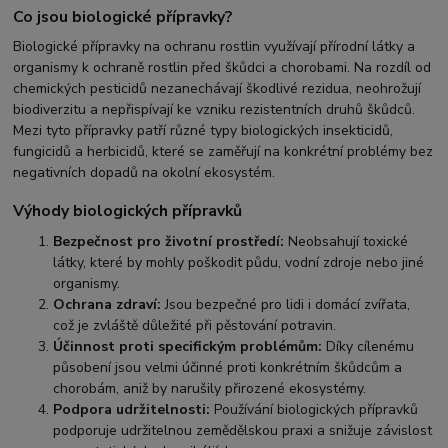
Co jsou biologické přípravky?
Biologické přípravky na ochranu rostlin využívají přírodní látky a
organismy k ochraně rostlin před škůdci a chorobami. Na rozdíl od
chemických pesticidů nezanechávají škodlivé rezidua, neohrožují
biodiverzitu a nepřispívají ke vzniku rezistentních druhů škůdců.
Mezi tyto přípravky patří různé typy biologických insekticidů,
fungicidů a herbicidů, které se zaměřují na konkrétní problémy bez
negativních dopadů na okolní ekosystém.
Výhody biologických přípravků
Bezpečnost pro životní prostředí:
Neobsahují toxické
látky, které by mohly poškodit půdu, vodní zdroje nebo jiné
organismy.
Ochrana zdraví:
Jsou bezpečné pro lidi i domácí zvířata,
což je zvláště důležité při pěstování potravin.
Účinnost proti specifickým problémům:
Díky cílenému
působení jsou velmi účinné proti konkrétním škůdcům a
chorobám, aniž by narušily přirozené ekosystémy.
Podpora udržitelnosti:
Používání biologických přípravků
podporuje udržitelnou zemědělskou praxi a snižuje závislost