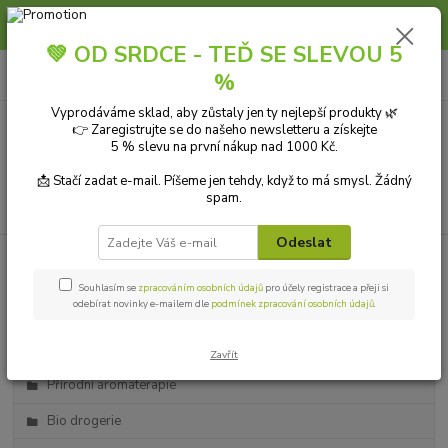
Slunce, koupání a horko dávají vlasům zabrat. Dopřejte jim šetrnou péči s
přírodní vlasovou kosmetikou.
💚 OD SRDCE - TEĎ SE SLEVOU 5
0
ks
+420 606 912 887
CZK
%
za
0,00 Kč
9-18:00 hod.
Vyprodáváme sklad, aby zůstaly jen ty nejlepší produkty 🌿
👉 Zaregistrujte se do našeho newsletteru a získejte
Menu
5 % slevu na první nákup nad 1000 Kč.
📩 Stačí zadat e-mail. Píšeme jen tehdy, když to má smysl. Žádný
spam.
Hledat
Odeslat
Kategorie blogu
Souhlasím se
zpracováním osobních údajů
pro účely registrace a přeji si
odebírat novinky e-mailem dle
podmínek zpracování osobních údajů
.
Přírodní kosmetika
Ekologické čistící prostředky
Zavřít
Přírodní aromaterapie
Bio drogerie