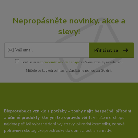
Nepropásněte novinky, akce a
slevy!
Přihlásit se
Souhlasím se
zpracováním osobních údajů
za účelem rozesílky newsletteru.
Můžete se kdykoli odhlásit. Zasíláme jednou za 30 dní.
Bioprotebe.cz vzniklo z potřeby – touhy najít bezpečné, přírodní
a účinné produkty, kterým lze opravdu věřit.
V našem e-shopu
najdete pečlivě vybrané doplňky stravy, přírodní kosmetiku, zdravé
potraviny i ekologické prostředky do domácnosti a zahrady.