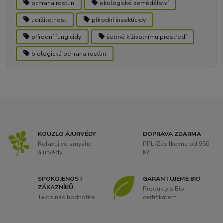
ochrana rostlin
ekologické zemědělství
udržitelnost
přírodní insekticidy
přírodní fungicidy
šetrné k životnímu prostředí
biologická ochrana rostlin
KOUZLO ÁJURVÉDY
DOPRAVA ZDARMA
Relaxuj ve smyslu
PPL/Zásilkovna od 950
ájurvédy
Kč
SPOKOJENOST
GARANTUJEME BIO
ZÁKAZNÍKŮ
Produkty s Bio
Takto nás hodnotíte
certifikátem