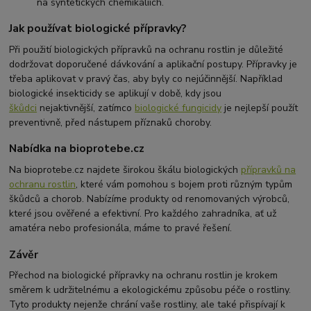
na syntetických chemikáliích.
Jak používat biologické přípravky?
Při použití biologických přípravků na ochranu rostlin je důležité
dodržovat doporučené dávkování a aplikační postupy. Přípravky je
třeba aplikovat v pravý čas, aby byly co nejúčinnější. Například
biologické insekticidy se aplikují v době, kdy jsou
škůdci
nejaktivnější, zatímco
biologické fungicidy
je nejlepší použít
preventivně, před nástupem příznaků choroby.
Nabídka na bioprotebe.cz
Na bioprotebe.cz najdete širokou škálu biologických
přípravků na
ochranu rostlin
, které vám pomohou s bojem proti různým typům
škůdců a chorob. Nabízíme produkty od renomovaných výrobců,
které jsou ověřené a efektivní. Pro každého zahradníka, ať už
amatéra nebo profesionála, máme to pravé řešení.
Závěr
Přechod na biologické přípravky na ochranu rostlin je krokem
směrem k udržitelnému a ekologickému způsobu péče o rostliny.
Tyto produkty nejenže chrání vaše rostliny, ale také přispívají k