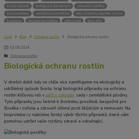
čističe odpadů
ekologická domácnost
zdravotní potřeby
bio kosmetika
udržitelná kosmetika
léky vitamíny doplňky stravy
kuperoza
rosacea kosmetika
péče o pleť
ženy 40+
odvápnění kávovaru
přírodní doplňky stravy
krémy na opalování
bez chemie
biodrogerie
bio čističe
životní prostředí
Úvod
Blog
Ochrana rostlin
Biologická ochranu rostlin
ekologické čistící prosředky
bio drogerie
čistící prostředky na podlahu
03
.
08
.
2024
Přírodní čistící prostředky
ekologické čistící prostředky na podlahu
Ochrana rostlin
přípravky na podlahu
čističe na podlahu
Lupy ve vlasech
Biologická ochranu rostlin
Jak se zbavit lupů
Příčiny lupů
Léčba lupů
Antilupový šampon
Suchá pokožka hlavy a lupy
Přírodní prostředky na lupy
Seboroická dermatitida a lupy
Šampon proti lupům
V dnešní době, kdy se stále více zaměřujeme na ekologický a
Mastná pokožka hlavy a lupy
Svědění pokožky hlavy
udržitelný způsob života, hrají biologické přípravky na ochranu
rostlin klíčovou roli v
péči o zahrady,
sady i zemědělské plodiny.
Kvasinky a lupy
diadnostické testy
pH proužky
pH tester
Tyto přípravky jsou šetrné k životnímu prostředí, bezpečné pro
měření moči
hodnota pH
kyselý
zásaditý
neutrální
člověka i zvířata a zároveň účinné proti škůdcům a nemocem. Na
měření pH
alkalická koupel
bioprotebe.cz nabízíme široký výběr těchto přípravků, které vám
pomohou udržet vaše rostliny zdravé a vzkvétající.