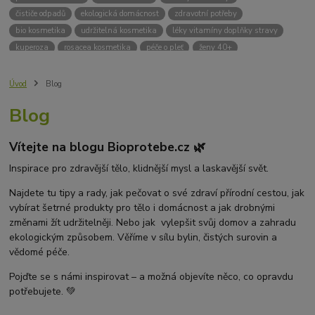
čističe odpadů
ekologická domácnost
zdravotní potřeby
bio kosmetika
udržitelná kosmetika
léky vitamíny doplňky stravy
kuperoza
rosacea kosmetika
péče o pleť
ženy 40+
odvápnění kávovaru
přírodní doplňky stravy
krémy na opalování
bez chemie
biodrogerie
bio čističe
životní prostředí
Úvod
Blog
ekologické čistící prosředky
bio drogerie
čistící prostředky na podlahu
Blog
Přírodní čistící prostředky
ekologické čistící prostředky na podlahu
přípravky na podlahu
čističe na podlahu
Lupy ve vlasech
Vítejte na blogu Bioprotebe.cz 🌿
Jak se zbavit lupů
Příčiny lupů
Léčba lupů
Antilupový šampon
Suchá pokožka hlavy a lupy
Přírodní prostředky na lupy
Inspirace pro zdravější tělo, klidnější mysl a laskavější svět.
Seboroická dermatitida a lupy
Šampon proti lupům
Najdete tu tipy a rady, jak pečovat o své zdraví přírodní cestou, jak
Mastná pokožka hlavy a lupy
Svědění pokožky hlavy
vybírat šetrné produkty pro tělo i domácnost a jak drobnými
Kvasinky a lupy
diadnostické testy
pH proužky
pH tester
změnami žít udržitelněji. Nebo jak vylepšit svůj domov a zahradu
měření moči
hodnota pH
kyselý
zásaditý
neutrální
ekologickým způsobem. Věříme v sílu bylin, čistých surovin a
měření pH
alkalická koupel
vědomé péče.
Pojďte se s námi inspirovat – a možná objevíte něco, co opravdu
potřebujete. 💚