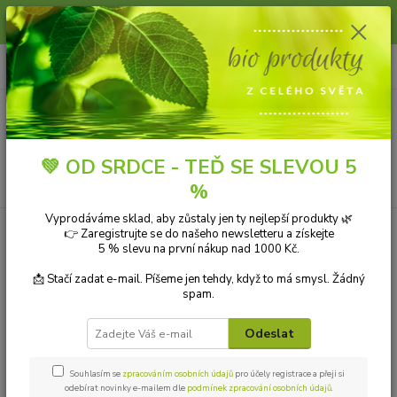
Slunce, koupání a horko dávají vlasům zabrat. Dopřejte jim šetrnou péči s
přírodní vlasovou kosmetikou.
0
ks
+420 606 912 887
CZK
za
0,00 Kč
9-18:00 hod.
Menu
💚 OD SRDCE - TEĎ SE SLEVOU 5
Hledat
%
Vyprodáváme sklad, aby zůstaly jen ty nejlepší produkty 🌿
👉 Zaregistrujte se do našeho newsletteru a získejte
Kategorie blogu
5 % slevu na první nákup nad 1000 Kč.
Přírodní kosmetika
📩 Stačí zadat e-mail. Píšeme jen tehdy, když to má smysl. Žádný
spam.
Ekologické čistící prostředky
Odeslat
Přírodní aromaterapie
Bio drogerie
Souhlasím se
zpracováním osobních údajů
pro účely registrace a přeji si
odebírat novinky e-mailem dle
podmínek zpracování osobních údajů
.