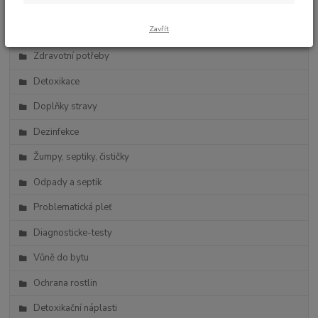
Zdravá výživa
Zavřít
Vlasová kosmetika
Zdravotní potřeby
Detoxikace
Doplňky stravy
Dezinfekce
Žumpy, septiky, čističky
Odpady a septik
Problematická pleť
Diagnosticke-testy
Vůně do bytu
Ochrana rostlin
Detoxikační náplasti