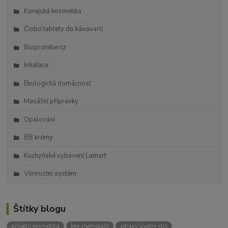
Korejská kosmetika
Čistící tablety do kávovarů
Bioprotebe.cz
Inhalace
Ekologická domácnost
Masážní přípravky
Opalování
BB krémy
Kuchyňské vybavení Lamart
Věrnostní systém
Štítky blogu
přírodní kosmetika
bez chemikálií
zdravý životní styl